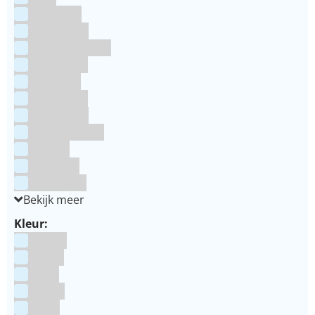
Saracino
Silikomart
Simply Making
SmartFlex
Staedter
Steensma
SugarFlair
Sweet Stamp
Wilton
Wright's
Zeelandia
Bekijk meer
Kleur:
Blauw
Bruin
Geel
Goud
Grijs