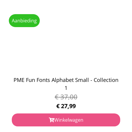
Aanbieding
PME Fun Fonts Alphabet Small - Collection
1
€
37,00
€
27,99
Winkelwagen