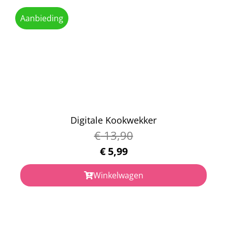
Aanbieding
Digitale Kookwekker
€
13,90
€
5,99
Winkelwagen