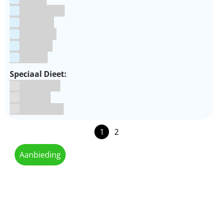
Prinsessen
Unicorn
Valentijn
Voetbal
winter
Speciaal Dieet:
Glutenvrij
Kosher
Lactosevrij
1
2
Aanbieding