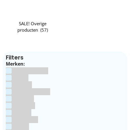
SALE! Overige
producten
(
57
)
Filters
Merken:
Bake Me Happy
Bakels
Bestron
BrandNewCakes
CakeStar
Callebaut
ChefAid
Colour Mill
Culpitt