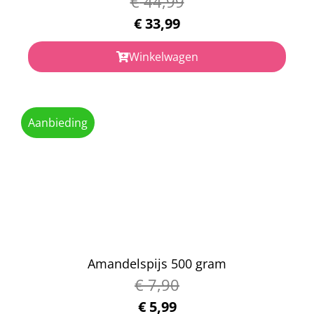
€
44,99
€
33,99
Winkelwagen
Aanbieding
Amandelspijs 500 gram
€
7,90
€
5,99