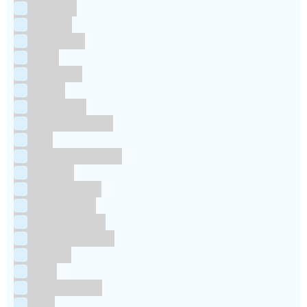
Dekofee
deKora
Dr Oetker
FMM
Funcakes
Hendi
Horeca FX
House of Marie
JEM
Katy sue Designs
Kindly's
Kitchen Craft
Maakjetaart
Molino Grassi
Nielsen-Massey
Patisse
PME
RainbodDust
RUF