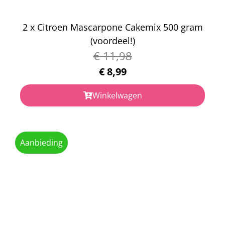
2 x Citroen Mascarpone Cakemix 500 gram
(voordeel!)
€
11,98
€
8,99
Winkelwagen
Aanbieding