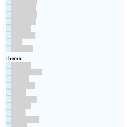
Aluminium
bakpapier
Blauwstaal
ECCS staal
Kunstof
Polystone
RVS
siliconen
Thema:
Animals
Dinosauriers
Frozen
Geboorte
Goud
Halloween
Holland
Kerst
Koningsdag
Pasen