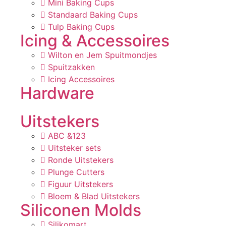
Mini Baking Cups
Standaard Baking Cups
Tulp Baking Cups
Icing & Accessoires
Wilton en Jem Spuitmondjes
Spuitzakken
Icing Accessoires
Hardware
Uitstekers
ABC &123
Uitsteker sets
Ronde Uitstekers
Plunge Cutters
Figuur Uitstekers
Bloem & Blad Uitstekers
Siliconen Molds
Silikomart