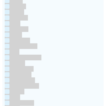
Culpitt
Dekofee
deKora
Dr Oetker
FMM
Funcakes
Hendi
Horeca FX
House of Marie
JEM
Katy sue Designs
Kindly's
Kitchen Craft
Maakjetaart
Molino Grassi
Nielsen-Massey
Patisse
PME
RainbodDust