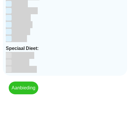
Pasen
Prinsessen
Unicorn
Valentijn
Voetbal
winter
Speciaal Dieet:
Glutenvrij
Kosher
Lactosevrij
Aanbieding