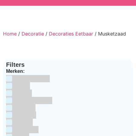
Home
/
Decoratie
/
Decoraties Eetbaar
/ Musketzaad
Filters
Merken:
Bake Me Happy
Bakels
Bestron
BrandNewCakes
CakeStar
Callebaut
ChefAid
Colour Mill