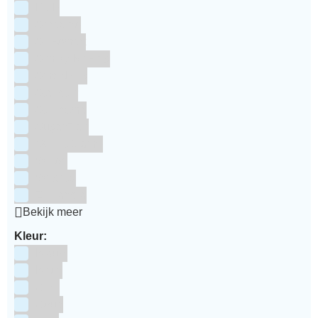
RUF
Saracino
Silikomart
Simply Making
SmartFlex
Staedter
Steensma
SugarFlair
Sweet Stamp
Wilton
Wright's
Zeelandia
Bekijk meer
Kleur:
Blauw
Bruin
Geel
Goud