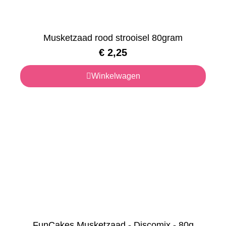
Musketzaad rood strooisel 80gram
€
2,25
Winkelwagen
FunCakes Musketzaad - Discomix - 80g