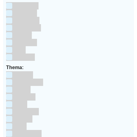
Aluminium
bakpapier
Blauwstaal
ECCS staal
Kunstof
Polystone
RVS
siliconen
Thema:
Animals
Dinosauriers
Frozen
Geboorte
Goud
Halloween
Holland
Kerst
Koningsdag