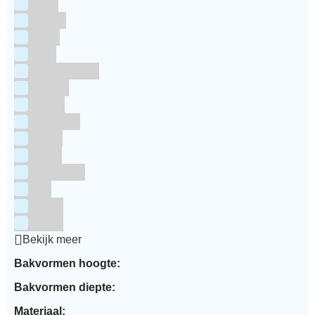
Grijs
Groen
Lime
Mint
Multi kleuren
Oranje
Paars
Rainbow
Rood
Roze
Turquoise
Wit
Zilver
Zwart
Bekijk meer
Bakvormen hoogte:
Bakvormen diepte:
Materiaal: