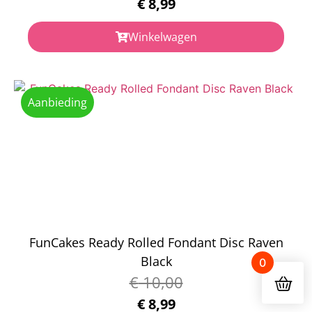
€
8,99
Winkelwagen
Aanbieding
FunCakes Ready Rolled Fondant Disc Raven
Black
0
€
10,00
€
8,99