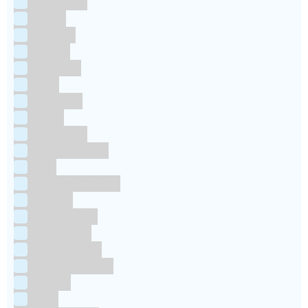
Colour Mill
Culpitt
Dekofee
deKora
Dr Oetker
FMM
Funcakes
Hendi
Horeca FX
House of Marie
JEM
Katy sue Designs
Kindly's
Kitchen Craft
Maakjetaart
Molino Grassi
Nielsen-Massey
Patisse
PME