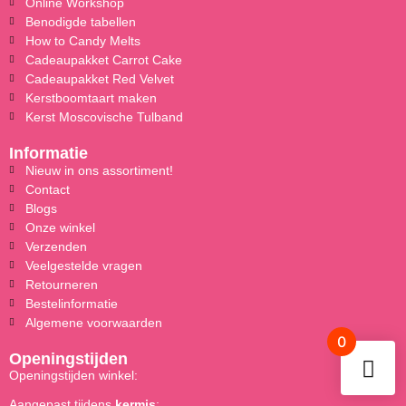
Online Workshop
Benodigde tabellen
How to Candy Melts
Cadeaupakket Carrot Cake
Cadeaupakket Red Velvet
Kerstboomtaart maken
Kerst Moscovische Tulband
Informatie
Nieuw in ons assortiment!
Contact
Blogs
Onze winkel
Verzenden
Veelgestelde vragen
Retourneren
Bestelinformatie
Algemene voorwaarden
0
Openingstijden
Openingstijden winkel:
Aangepast tijdens
kermis
: