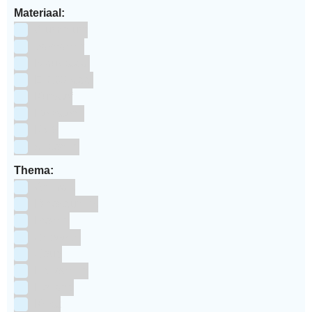
Materiaal:
Aluminium
bakpapier
Blauwstaal
ECCS staal
Kunstof
Polystone
RVS
siliconen
Thema:
Animals
Dinosauriers
Frozen
Geboorte
Goud
Halloween
Holland
Kerst