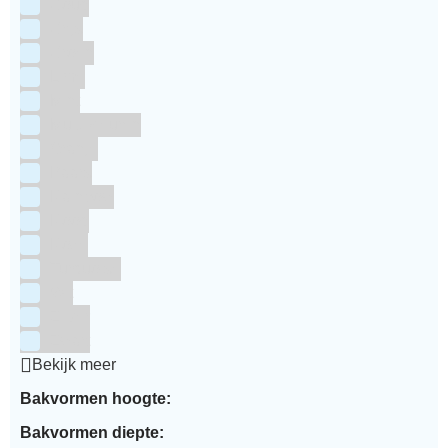
Goud
Grijs
Groen
Lime
Mint
Multi kleuren
Oranje
Paars
Rainbow
Rood
Roze
Turquoise
Wit
Zilver
Zwart
Bekijk meer
Bakvormen hoogte:
Bakvormen diepte: