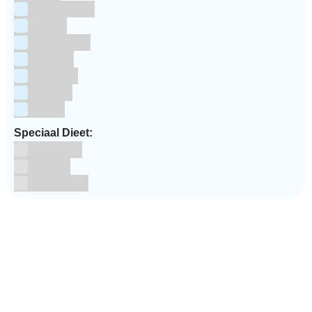
Koningsdag
Pasen
Prinsessen
Unicorn
Valentijn
Voetbal
winter
Speciaal Dieet:
Glutenvrij
Kosher
Lactosevrij