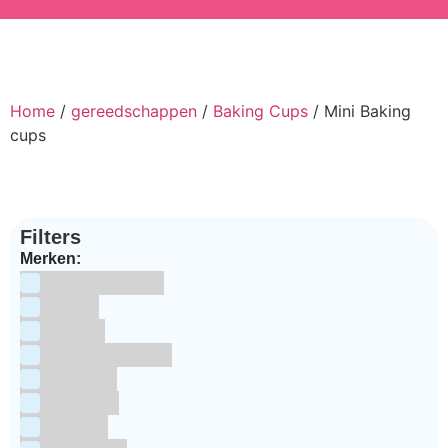
Home
/
gereedschappen
/
Baking Cups
/ Mini Baking
cups
Filters
Merken:
Bake Me Happy
Bakels
Bestron
BrandNewCakes
CakeStar
Callebaut
ChefAid