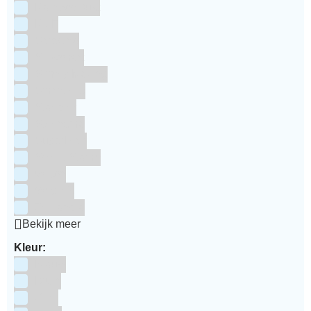
RainbodDust
RUF
Saracino
Silikomart
Simply Making
SmartFlex
Staedter
Steensma
SugarFlair
Sweet Stamp
Wilton
Wright's
Zeelandia
Bekijk meer
Kleur:
Blauw
Bruin
Geel