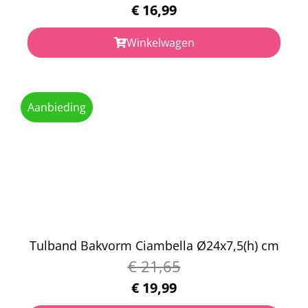
€
16,99
Winkelwagen
Aanbieding
Tulband Bakvorm Ciambella Ø24x7,5(h) cm
€
21,65
€
19,99