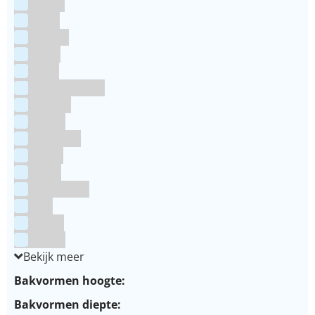
Goud
Grijs
Groen
Lime
Mint
Multi kleuren
Oranje
Paars
Rainbow
Rood
Roze
Turquoise
Wit
Zilver
Zwart
Bekijk meer
Bakvormen hoogte:
Bakvormen diepte: