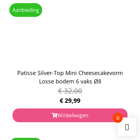
Aanbieding
Patisse Silver-Top Mini Cheesecakevorm
Losse bodem 6 vaks Ø8
€
32,00
€
29,99
Winkelwagen
0