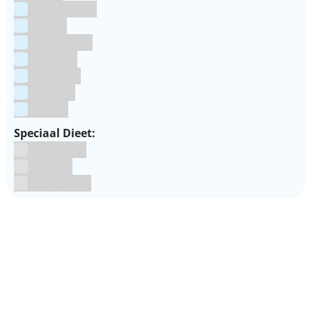
Koningsdag
Pasen
Prinsessen
Unicorn
Valentijn
Voetbal
winter
Speciaal Dieet:
Glutenvrij
Kosher
Lactosevrij