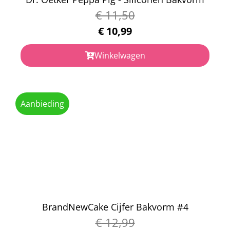
€
11,50
€
10,99
Winkelwagen
Aanbieding
BrandNewCake Cijfer Bakvorm #4
€
12,99