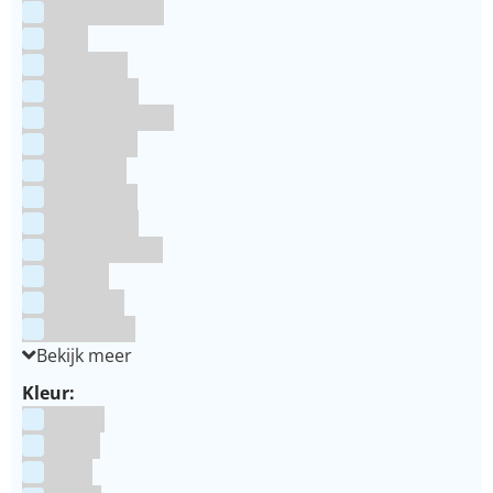
RainbodDust
RUF
Saracino
Silikomart
Simply Making
SmartFlex
Staedter
Steensma
SugarFlair
Sweet Stamp
Wilton
Wright's
Zeelandia
Bekijk meer
Kleur:
Blauw
Bruin
Geel