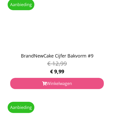
Aanbieding
BrandNewCake Cijfer Bakvorm #9
€
12,99
€
9,99
Winkelwagen
Aanbieding