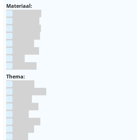
Materiaal:
Aluminium
bakpapier
Blauwstaal
ECCS staal
Kunstof
Polystone
RVS
siliconen
Thema:
Animals
Dinosauriers
Frozen
Geboorte
Goud
Halloween
Holland
Kerst