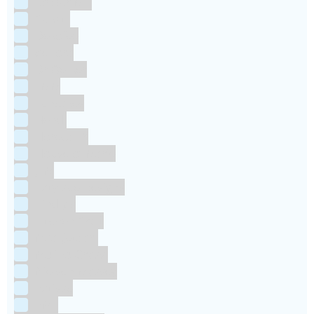
Colour Mill
Culpitt
Dekofee
deKora
Dr Oetker
FMM
Funcakes
Hendi
Horeca FX
House of Marie
JEM
Katy sue Designs
Kindly's
Kitchen Craft
Maakjetaart
Molino Grassi
Nielsen-Massey
Patisse
PME