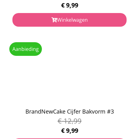
€
9,99
Winkelwagen
Aanbieding
BrandNewCake Cijfer Bakvorm #3
€
12,99
€
9,99