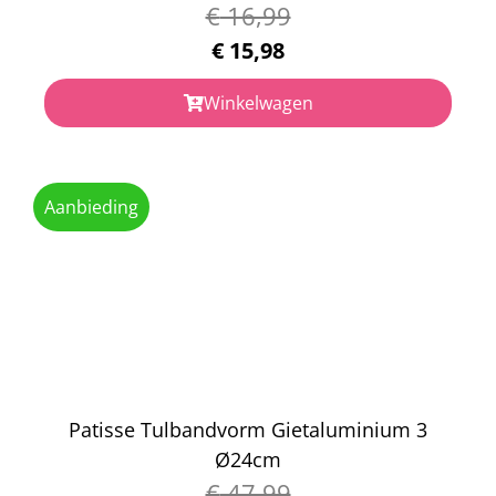
€
16,99
€
15,98
Winkelwagen
Aanbieding
Patisse Tulbandvorm Gietaluminium 3
Ø24cm
€
47,99