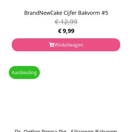
BrandNewCake Cijfer Bakvorm #5
€
12,99
€
9,99
Winkelwagen
Aanbieding
Dr. Oetker Peppa Pig - Siliconen Bakvorm