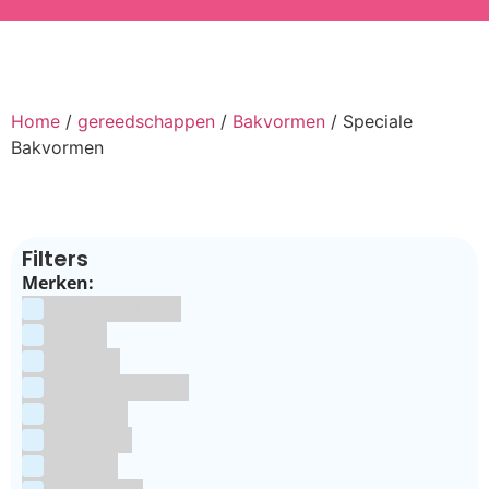
Home
/
gereedschappen
/
Bakvormen
/ Speciale
Bakvormen
Filters
Merken:
Bake Me Happy
Bakels
Bestron
BrandNewCakes
CakeStar
Callebaut
ChefAid