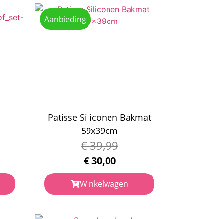
Aanbieding
Patisse Siliconen Bakmat
59x39cm
€
39,99
€
30,00
Winkelwagen