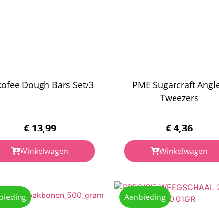
ofee Dough Bars Set/3
PME Sugarcraft Angl
Tweezers
€
13,99
€
4,36
Winkelwagen
Winkelwagen
bieding
Aanbieding