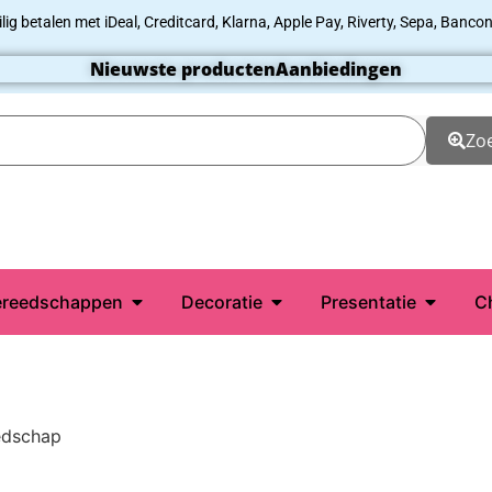
ilig betalen met iDeal, Creditcard, Klarna, Apple Pay, Riverty, Sepa, Bancon
Nieuwste producten
Aanbiedingen
Zo
reedschappen
Decoratie
Presentatie
C
edschap