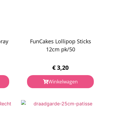
pray
FunCakes Lollipop Sticks
12cm pk/50
€
3,20
Winkelwagen