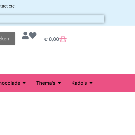
tact etc.
eken
€
0,00
hocolade
Thema's
Kado's