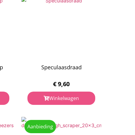
op
Speculaasdraad
€
9,60
Winkelwagen
Aanbieding