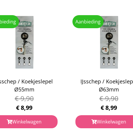
bieding
Aanbieding
Jsschep / Koekjeslepel
IJsschep / Koekjeslep
Ø55mm
Ø63mm
€
9,90
€
9,90
€
8,99
€
8,99
Winkelwagen
Winkelwagen