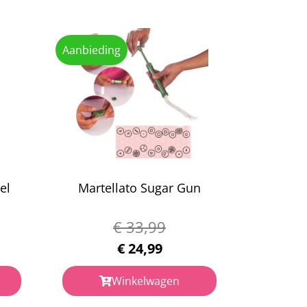
Aanbieding
el
Martellato Sugar Gun
€
33,99
€
24,99
Winkelwagen