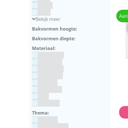
Goud
Grijs
Aan
Bekijk meer
Bakvormen hoogte:
Bakvormen diepte:
Materiaal:
Aluminium
bakpapier
Blauwstaal
ECCS staal
Kunstof
Polystone
RVS
siliconen
Thema:
Animals
Dinosauriers