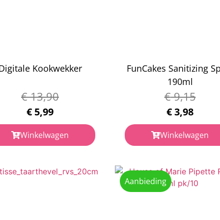
Digitale Kookwekker
FunCakes Sanitizing S
190ml
€
13,90
€
9,15
€
5,99
€
3,98
Winkelwagen
Winkelwagen
Aanbieding