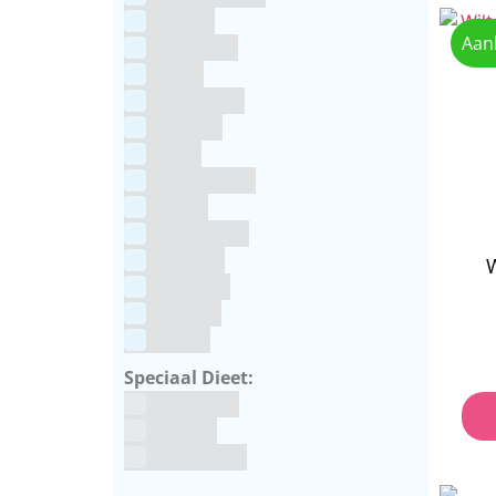
Frozen
Aan
Geboorte
Goud
Halloween
Holland
Kerst
Koningsdag
Pasen
Prinsessen
Unicorn
W
Valentijn
Voetbal
winter
Speciaal Dieet:
Glutenvrij
Kosher
Lactosevrij