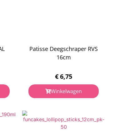
AL
Patisse Deegschraper RVS
16cm
€
6,75
Winkelwagen