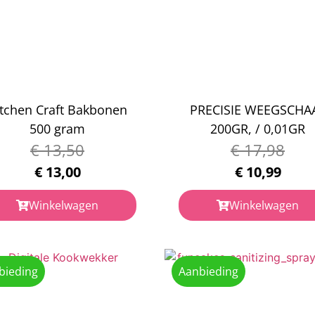
itchen Craft Bakbonen
PRECISIE WEEGSCHA
500 gram
200GR, / 0,01GR
€
13,50
€
17,98
€
13,00
€
10,99
Winkelwagen
Winkelwagen
bieding
Aanbieding