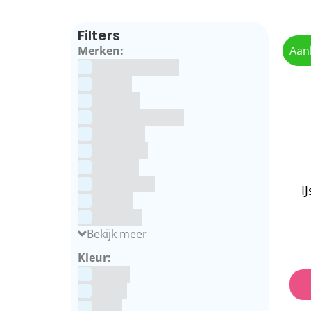
Filters
Merken:
Aan
Bake Me Happy
Bakels
Bestron
BrandNewCakes
CakeStar
Callebaut
ChefAid
Colour Mill
I
Culpitt
Dekofee
Bekijk meer
Kleur:
Blauw
Bruin
Geel