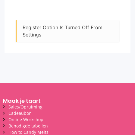
Register Option Is Turned Off From
Settings
Maak je taart
Sales/Opruiming
Cadeaubon
Online Workshop
Benodigde tabellen
How to Candy Melts