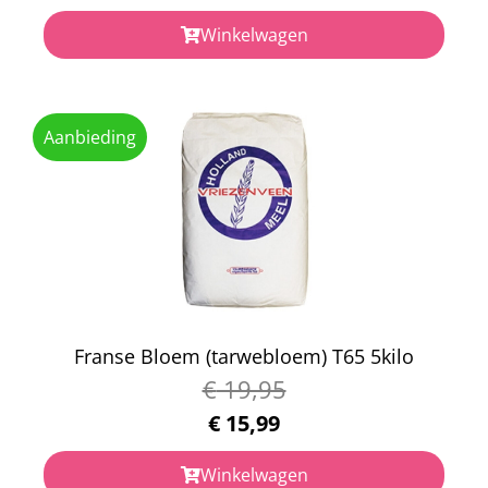
Winkelwagen
Aanbieding
Franse Bloem (tarwebloem) T65 5kilo
€
19,95
€
15,99
Winkelwagen