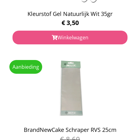
Kleurstof Gel Natuurlijk Wit 35gr
€
3,50
Winkelwagen
Aanbieding
BrandNewCake Schraper RVS 25cm
€
8,60