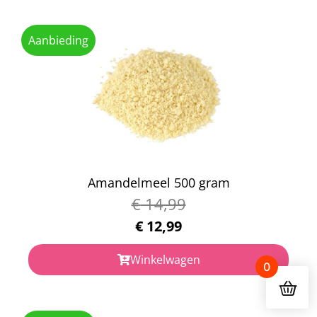
Aanbieding
Amandelmeel 500 gram
€
14,99
€
12,99
Winkelwagen
0