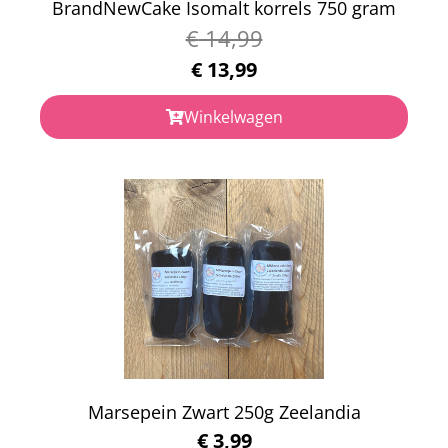
BrandNewCake Isomalt korrels 750 gram
€
14,99
€
13,99
Winkelwagen
Marsepein Zwart 250g Zeelandia
€
3,99