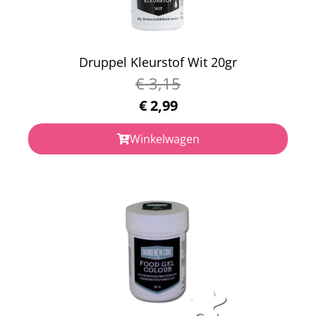
Druppel Kleurstof Wit 20gr
€
3,15
€
2,99
Winkelwagen