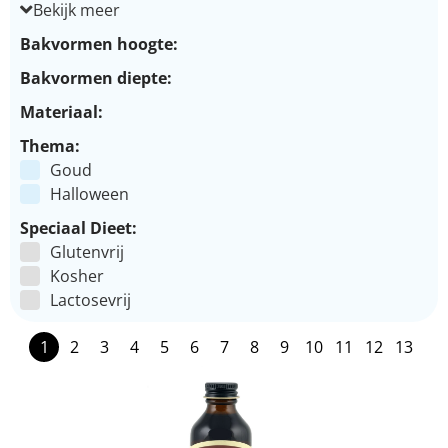
Bekijk meer
Bakvormen hoogte:
Bakvormen diepte:
Materiaal:
Thema:
Goud
Halloween
Speciaal Dieet:
Glutenvrij
Kosher
Lactosevrij
1
2
3
4
5
6
7
8
9
10
11
12
13