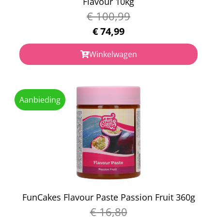
Flavour 10kg
€
100,99
€
74,99
Winkelwagen
Aanbieding
FunCakes Flavour Paste Passion Fruit 360g
€
16,80