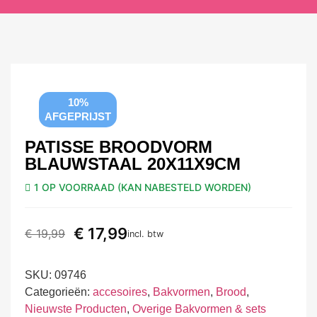
10%
AFGEPRIJST
PATISSE BROODVORM
BLAUWSTAAL 20X11X9CM
1 OP VOORRAAD (KAN NABESTELD WORDEN)
€
17,99
€
19,99
incl. btw
SKU:
09746
Categorieën:
accesoires
,
Bakvormen
,
Brood
,
Nieuwste Producten
,
Overige Bakvormen & sets