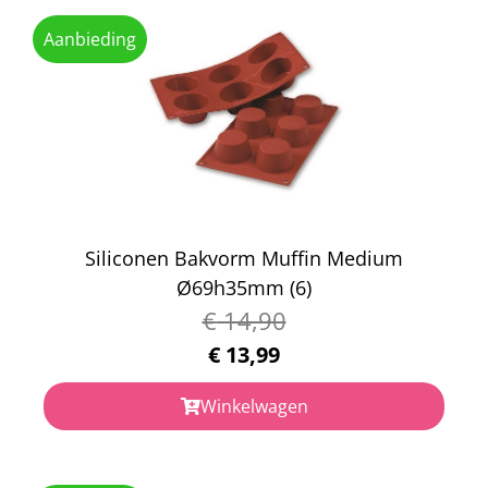
Aanbieding
Siliconen Bakvorm Muffin Medium
Ø69h35mm (6)
€
14,90
€
13,99
Winkelwagen