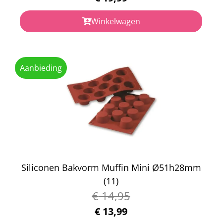
Winkelwagen
Aanbieding
Siliconen Bakvorm Muffin Mini Ø51h28mm
(11)
€
14,95
€
13,99