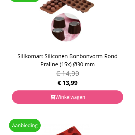
Silikomart Siliconen Bonbonvorm Rond
Praline (15x) Ø30 mm
€
14,90
€
13,99
Winkelwagen
Aanbieding