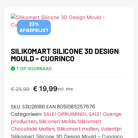
23%
AFGEPRIJST
SILIKOMART SILICONE 3D DESIGN
MOULD – CUORINCO
1 OP VOORRAAD
€
19,99
€
25,99
incl. btw
SKU:
S3D26186 EAN 8051085257676
Categorieën:
SALE! OPRUIMING!
,
SALE! Overige
producten
,
Siliconen Molds
,
Silikomart
Chocolade Mallen
,
Silikomart mallen
,
Valentijn
Silikomart Silicone 3D Design Mould – Cuorinco