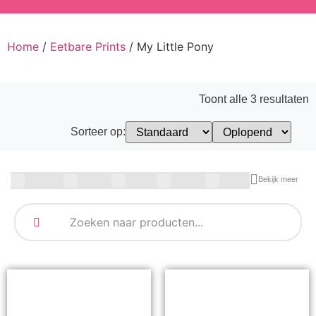
Home
/
Eetbare Prints
/ My Little Pony
Toont alle 3 resultaten
Sorteer op:
Blauw
Bruin
Geel
Goud
Grijs
Bekijk meer