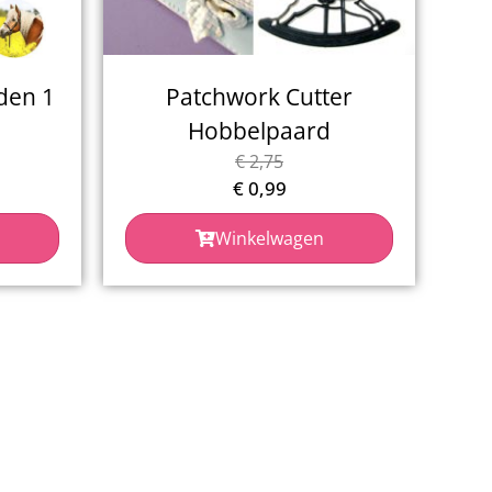
den 1
Patchwork Cutter
Hobbelpaard
€
2,75
€
0,99
Winkelwagen