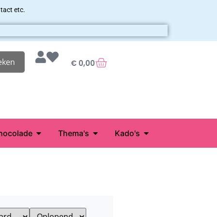
tact etc.
eken
€
0,00
hocolade
Thema's
Kado's