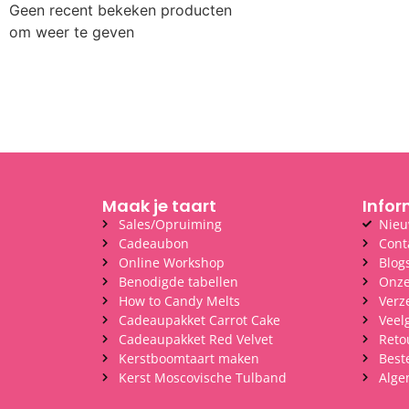
Geen recent bekeken producten
om weer te geven
Maak je taart
Infor
Sales/Opruiming
Nieu
Cadeaubon
Cont
Online Workshop
Blog
Benodigde tabellen
Onze
How to Candy Melts
Verz
Cadeaupakket Carrot Cake
Veel
Cadeaupakket Red Velvet
Reto
Kerstboomtaart maken
Best
Kerst Moscovische Tulband
Alge