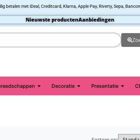
ilig betalen met iDeal, Creditcard, Klarna, Apple Pay, Riverty, Sepa, Bancon
Nieuwste producten
Aanbiedingen
Zo
reedschappen
Decoratie
Presentatie
C
Sorteer op: