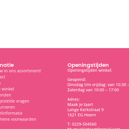
matie
Openingstijden
Openingstijden winkel:
w in ons assortiment!
act
Geopend:
s
Dinsdag t/m vrijdag: van 10:30 
 winkel
Zaterdag van 10:00 – 17:00
enden
Adres:
gestelde vragen
Maak je taart
urneren
Lange Kerkstraat 9
elinformatie
1621 EG Hoorn
mene voorwaarden
T: 0229-504560