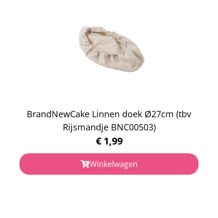
BrandNewCake Linnen doek Ø27cm (tbv
Rijsmandje BNC00503)
€
1,99
Winkelwagen