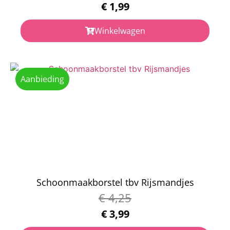
€
1,99
Winkelwagen
Aanbieding
Schoonmaakborstel tbv Rijsmandjes
€
4,25
€
3,99