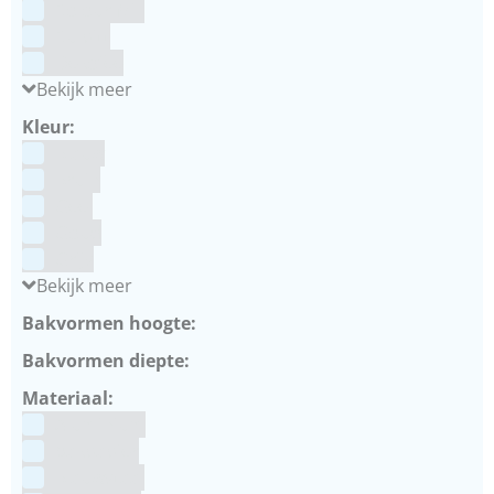
Colour Mill
Culpitt
Dekofee
Bekijk meer
Kleur:
Blauw
Bruin
Geel
Goud
Grijs
Bekijk meer
Bakvormen hoogte:
Bakvormen diepte:
Materiaal:
Aluminium
bakpapier
Blauwstaal