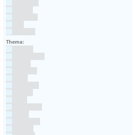
ECCS staal
Kunstof
Polystone
RVS
siliconen
Thema:
Animals
Dinosauriers
Frozen
Geboorte
Goud
Halloween
Holland
Kerst
Koningsdag
Pasen
Prinsessen
Unicorn