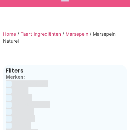
Home
/
Taart Ingrediënten
/
Marsepein
/ Marsepein
Naturel
Filters
Merken:
Bake Me Happy
Bakels
Bestron
BrandNewCakes
CakeStar
Callebaut
ChefAid