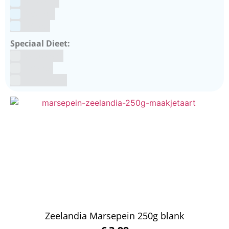
Valentijn
Voetbal
winter
Speciaal Dieet:
Glutenvrij
Kosher
Lactosevrij
Zeelandia Marsepein 250g blank