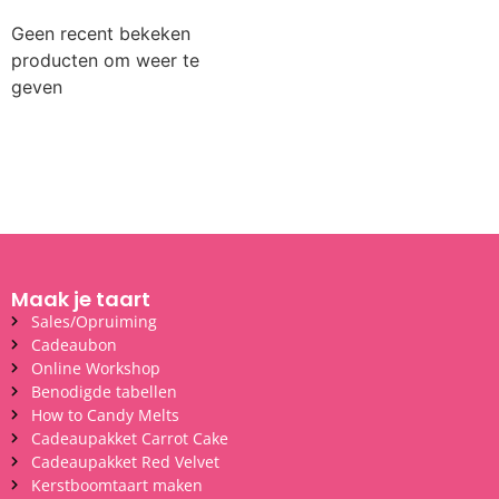
Geen recent bekeken
producten om weer te
geven
Maak je taart
Sales/Opruiming
Cadeaubon
Online Workshop
Benodigde tabellen
How to Candy Melts
Cadeaupakket Carrot Cake
Cadeaupakket Red Velvet
Kerstboomtaart maken