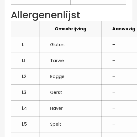
Allergenenlijst
Omschrijving
Aanwezig
1.
Gluten
–
1.1
Tarwe
–
1.2
Rogge
–
1.3
Gerst
–
1.4
Haver
–
1.5
Spelt
–