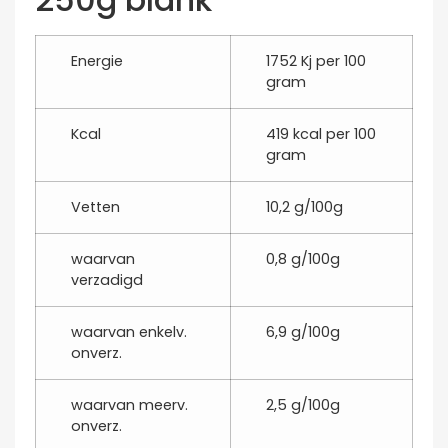
Energie
1752
Kj per 100
gram
Kcal
419
kcal per 100
gram
Vetten
10
,2
g/100g
waarvan
0
,8
g/100g
verzadigd
waarvan enkelv.
6
,9
g/100g
onverz.
waarvan meerv.
2
,5
g/100g
onverz.