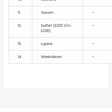
11.
Sesam
–
12.
Sulfiet (E220 t/m
–
E228)
13.
Lupine
–
14.
Weekdieren
–