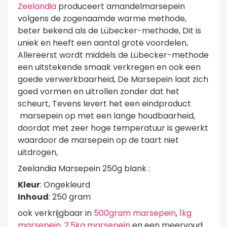
Zeelandia
produceert amandelmarsepein
volgens de zogenaamde warme methode,
beter bekend als de Lübecker-methode, Dit is
uniek en heeft een aantal grote voordelen,
Allereerst wordt middels de Lübecker-methode
een uitstekende smaak verkregen en ook een
goede verwerkbaarheid, De Marsepein laat zich
goed vormen en uitrollen zonder dat het
scheurt, Tevens levert het een eindproduct
marsepein op met een lange houdbaarheid,
doordat met zeer hoge temperatuur is gewerkt
waardoor de marsepein op de taart niet
uitdrogen,
Zeelandia Marsepein 250g blank :
Kleur
: Ongekleurd
Inhoud
: 250 gram
ook verkrijgbaar in
500gram marsepein
,
1kg
marsepein
,
2,5kg marsepein
en een meervoud