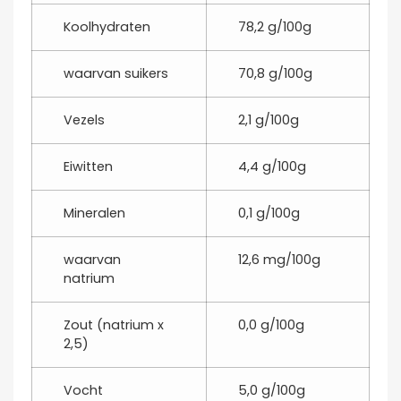
Koolhydraten
78
,2
g/100g
waarvan suikers
70
,8
g/100g
Vezels
2
,1
g/100g
Eiwitten
4
,4
g/100g
Mineralen
0
,1
g/100g
waarvan
12
,6
mg/100g
natrium
Zout (natrium x
0
,0
g/100g
2,5)
Vocht
5
,0
g/100g