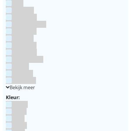
RUF
Saracino
Silikomart
Simply Making
SmartFlex
Staedter
Steensma
SugarFlair
Sweet Stamp
Wilton
Wright's
Zeelandia
Bekijk meer
Kleur:
Blauw
Bruin
Geel
Goud