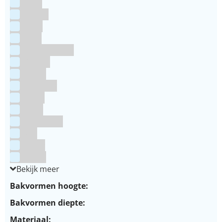
Grijs
Groen
Lime
Mint
Multi kleuren
Oranje
Paars
Rainbow
Rood
Roze
Turquoise
Wit
Zilver
Zwart
Bekijk meer
Bakvormen hoogte:
Bakvormen diepte:
Materiaal: