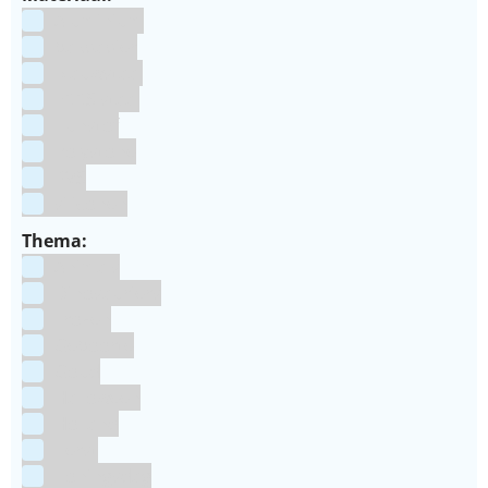
Aluminium
bakpapier
Blauwstaal
ECCS staal
Kunstof
Polystone
RVS
siliconen
Thema:
Animals
Dinosauriers
Frozen
Geboorte
Goud
Halloween
Holland
Kerst
Koningsdag