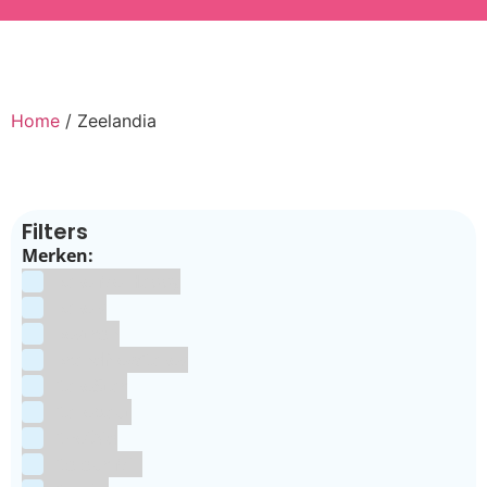
Home
/ Zeelandia
Filters
Merken:
Bake Me Happy
Bakels
Bestron
BrandNewCakes
CakeStar
Callebaut
ChefAid
Colour Mill