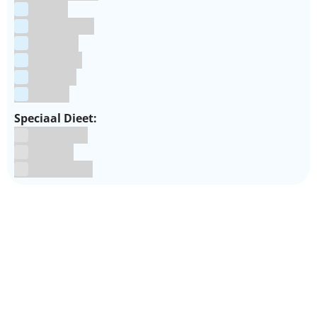
Pasen
Prinsessen
Unicorn
Valentijn
Voetbal
winter
Speciaal Dieet:
Glutenvrij
Kosher
Lactosevrij