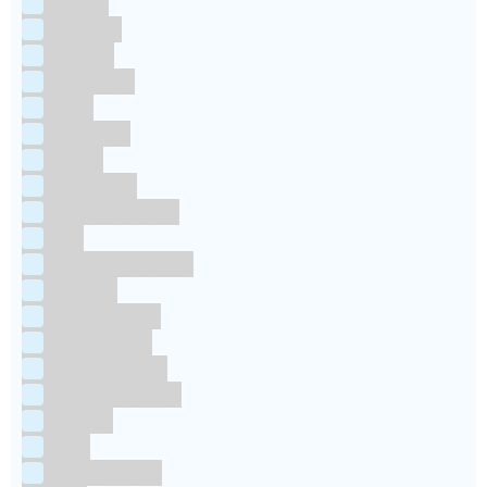
Culpitt
Dekofee
deKora
Dr Oetker
FMM
Funcakes
Hendi
Horeca FX
House of Marie
JEM
Katy sue Designs
Kindly's
Kitchen Craft
Maakjetaart
Molino Grassi
Nielsen-Massey
Patisse
PME
RainbodDust