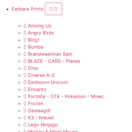
Eetbare Prints
Among Us
Angry Birds
Bing!
Bumba
Brandweerman Sam
BLAZE - CARS - Planes
Dino
Diverse A-Z
Eenhoorn Unicorn
Encanto
Fortnite - GTA - Pokemon - Minec
Frozen
Geslaagd!
K3 - Nieuw!
Lego Ninjago
Mickey & Minni Mouse