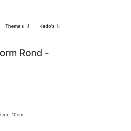
Thema's
Kado's
vorm Rond -
odem- 10cm