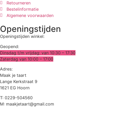
Retourneren
Bestelinformatie
Algemene voorwaarden
Openingstijden
Openingstijden winkel:
Geopend:
Dinsdag t/m vrijdag: van 10:30 – 17:30
Zaterdag van 10:00 – 17:00
Adres:
Maak je taart
Lange Kerkstraat 9
1621 EG Hoorn
T: 0229-504560
M: maakjetaart@gmail.com