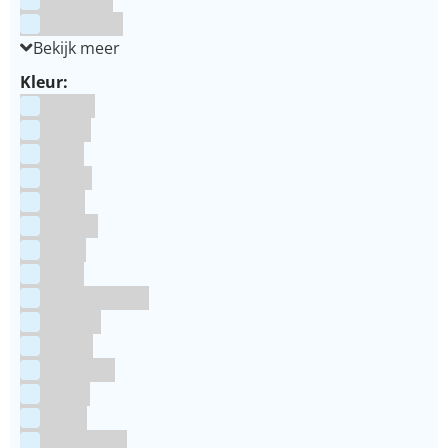
Zeelandia
Bekijk meer
Kleur:
Blauw
Bruin
Geel
Goud
Grijs
Groen
Lime
Mint
Multi kleuren
Oranje
Paars
Rainbow
Rood
Roze
Turquoise