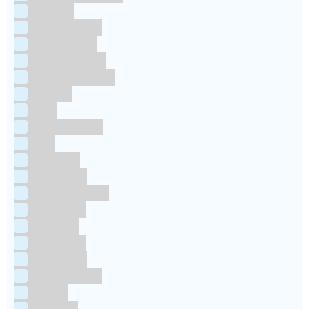
Kindly's
Kitchen Craft
Maakjetaart
Molino Grassi
Nielsen-Massey
Patisse
PME
RainbodDust
RUF
Saracino
Silikomart
Simply Making
SmartFlex
Staedter
Steensma
SugarFlair
Sweet Stamp
Wilton
Wright's