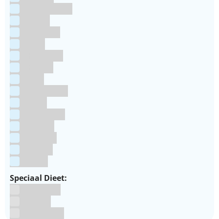
Dinosauriers
Frozen
Geboorte
Goud
Halloween
Holland
Kerst
Koningsdag
Pasen
Prinsessen
Unicorn
Valentijn
Voetbal
winter
Speciaal Dieet:
Glutenvrij
Kosher
Lactosevrij