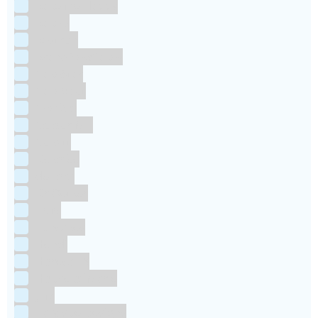
Bake Me Happy
Bakels
Bestron
BrandNewCakes
CakeStar
Callebaut
ChefAid
Colour Mill
Culpitt
Dekofee
deKora
Dr Oetker
FMM
Funcakes
Hendi
Horeca FX
House of Marie
JEM
Katy sue Designs