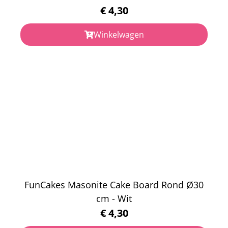
€
4,30
Winkelwagen
FunCakes Masonite Cake Board Rond Ø30
cm - Wit
€
4,30