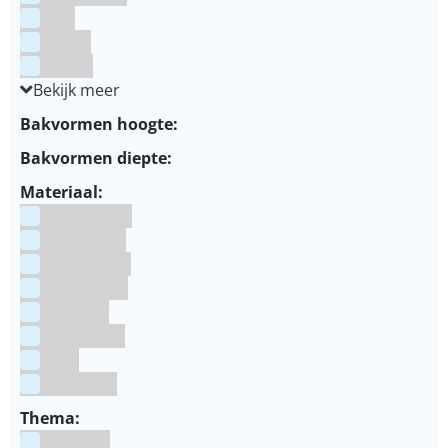
Wit
Zilver
Zwart
Bekijk meer
Bakvormen hoogte:
Bakvormen diepte:
Materiaal:
Aluminium
bakpapier
Blauwstaal
ECCS staal
Kunstof
Polystone
RVS
siliconen
Thema:
Animals