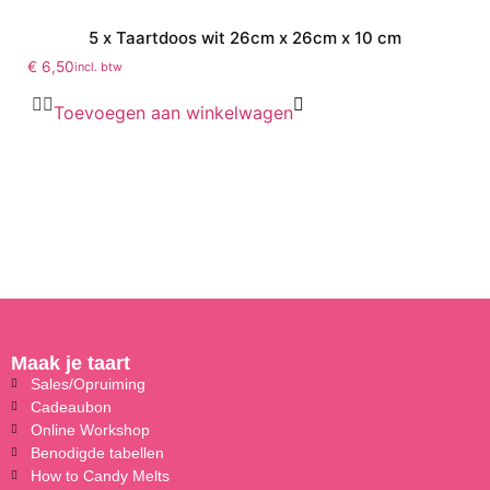
5 x Taartdoos wit 26cm x 26cm x 10 cm
€
6,50
incl. btw
Toevoegen aan winkelwagen
Maak je taart
Sales/Opruiming
Cadeaubon
Online Workshop
Benodigde tabellen
How to Candy Melts