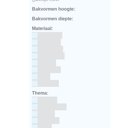
Bakvormen hoogte:
Bakvormen diepte:
Materiaal:
Aluminium
bakpapier
Blauwstaal
ECCS staal
Kunstof
Polystone
RVS
siliconen
Thema:
Animals
Dinosauriers
Frozen
Geboorte
Goud