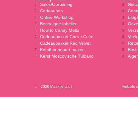
Sales/Opruiming
Nieuw
Cadeaubon
Cont
Online Workshop
Blog
Benodigde tabellen
Onze
How to Candy Melts
Verz
Cadeaupakket Carrot Cake
Veel
Cadeaupakket Red Velvet
Reto
Kerstboomtaart maken
Beste
Kerst Moscovische Tulband
Alge
2026 Maak je taart
website 