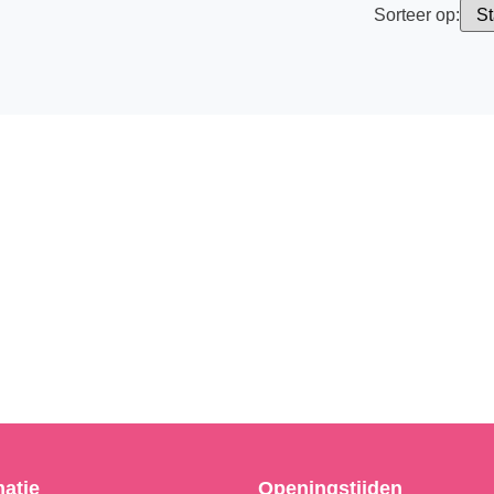
Sorteer op:
matie
Openingstijden