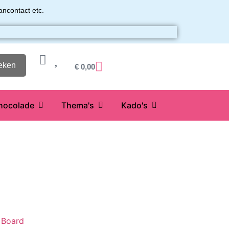
ancontact etc.
eken
€
0,00
hocolade
Thema's
Kado's