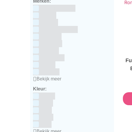
Merken:
Bake Me Happy
Bakels
Bestron
BrandNewCakes
CakeStar
Callebaut
ChefAid
Colour Mill
Fu
Culpitt
Dekofee
Bekijk meer
Kleur:
Blauw
Bruin
Geel
Goud
Grijs
Bekijk meer