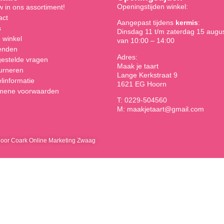
Openingstijden winkel:
 in ons assortiment!
act
Aangepast tijdens
kermis
:
s
Dinsdag 11 t/m zaterdag 15 augu
 winkel
van 10:00 – 14:00
enden
Adres:
gestelde vragen
Maak je taart
urneren
Lange Kerkstraat 9
linformatie
1621 EG Hoorn
mene voorwaarden
T: 0229-504560
M: maakjetaart@gmail.com
door Coark Online Marketing Zwaag