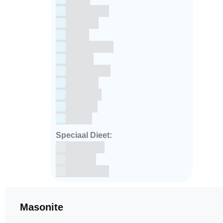
Halloween
Holland
Kerst
Koningsdag
Pasen
Prinsessen
Unicorn
Valentijn
Voetbal
winter
Speciaal Dieet:
Glutenvrij
Kosher
Lactosevrij
Masonite