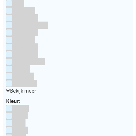
RUF
Saracino
Silikomart
Simply Making
SmartFlex
Staedter
Steensma
SugarFlair
Sweet Stamp
Wilton
Wright's
Zeelandia
Bekijk meer
Kleur:
Blauw
Bruin
Geel
Goud