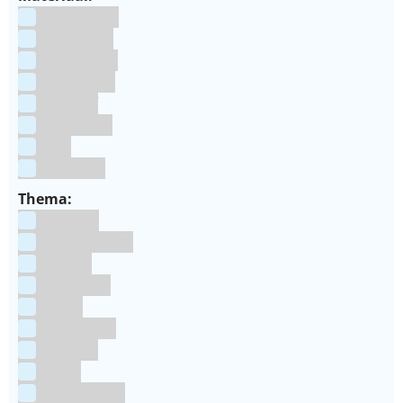
Aluminium
bakpapier
Blauwstaal
ECCS staal
Kunstof
Polystone
RVS
siliconen
Thema:
Animals
Dinosauriers
Frozen
Geboorte
Goud
Halloween
Holland
Kerst
Koningsdag