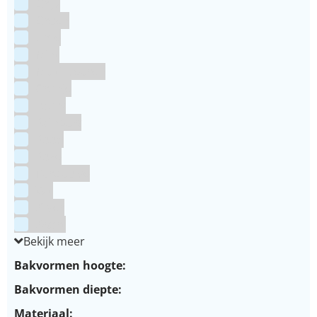
Grijs
Groen
Lime
Mint
Multi kleuren
Oranje
Paars
Rainbow
Rood
Roze
Turquoise
Wit
Zilver
Zwart
Bekijk meer
Bakvormen hoogte:
Bakvormen diepte:
Materiaal: