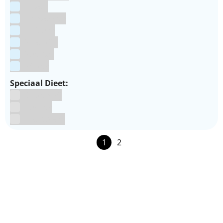
Pasen
Prinsessen
Unicorn
Valentijn
Voetbal
winter
Speciaal Dieet:
Glutenvrij
Kosher
Lactosevrij
1
2