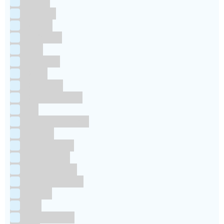
Culpitt
Dekofee
deKora
Dr Oetker
FMM
Funcakes
Hendi
Horeca FX
House of Marie
JEM
Katy sue Designs
Kindly's
Kitchen Craft
Maakjetaart
Molino Grassi
Nielsen-Massey
Patisse
PME
RainbodDust