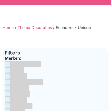
Home
/
Thema Decoraties
/ Eenhoorn - Unicorn
Filters
Merken:
Bake Me Happy
Bakels
Bestron
BrandNewCakes
CakeStar
Callebaut
ChefAid
Colour Mill