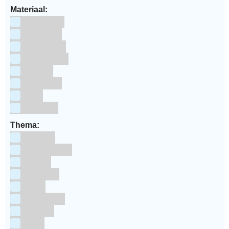
Materiaal:
Aluminium
bakpapier
Blauwstaal
ECCS staal
Kunstof
Polystone
RVS
siliconen
Thema:
Animals
Dinosauriers
Frozen
Geboorte
Goud
Halloween
Holland
Kerst