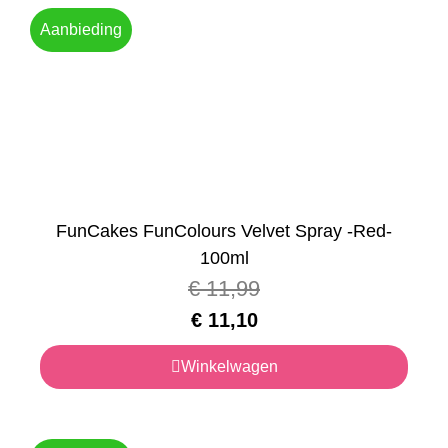
Aanbieding
FunCakes FunColours Velvet Spray -Red-
100ml
€
11,99
€
11,10
Winkelwagen