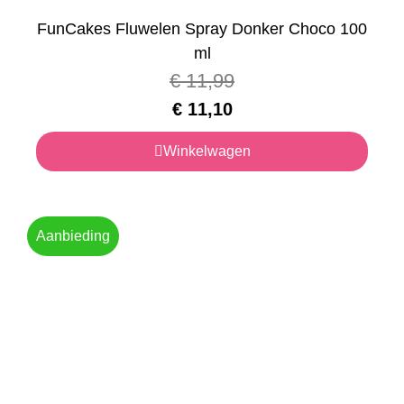
FunCakes Fluwelen Spray Donker Choco 100
ml
€
11,99
€
11,10
Winkelwagen
Aanbieding