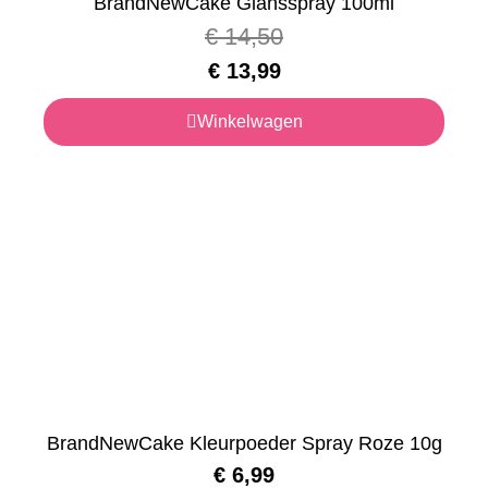
BrandNewCake Glansspray 100ml
€
14,50
€
13,99
Winkelwagen
BrandNewCake Kleurpoeder Spray Roze 10g
€
6,99