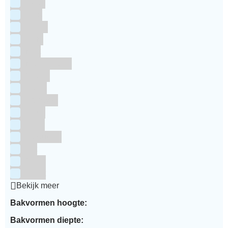
Goud
Grijs
Groen
Lime
Mint
Multi kleuren
Oranje
Paars
Rainbow
Rood
Roze
Turquoise
Wit
Zilver
Zwart
Bekijk meer
Bakvormen hoogte:
Bakvormen diepte: