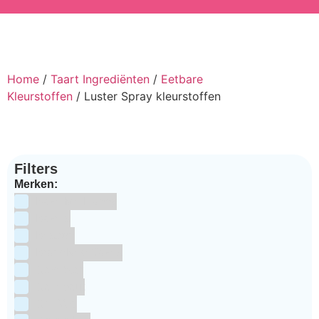
Home
/
Taart Ingrediënten
/
Eetbare
Kleurstoffen
/ Luster Spray kleurstoffen
Filters
Merken:
Bake Me Happy
Bakels
Bestron
BrandNewCakes
CakeStar
Callebaut
ChefAid