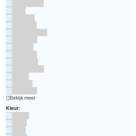
RainbodDust
RUF
Saracino
Silikomart
Simply Making
SmartFlex
Staedter
Steensma
SugarFlair
Sweet Stamp
Wilton
Wright's
Zeelandia
Bekijk meer
Kleur:
Blauw
Bruin
Geel