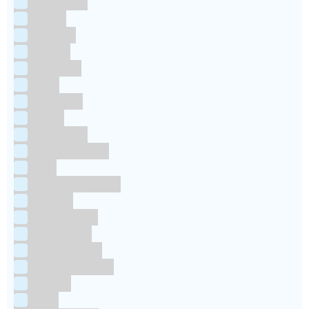
Colour Mill
Culpitt
Dekofee
deKora
Dr Oetker
FMM
Funcakes
Hendi
Horeca FX
House of Marie
JEM
Katy sue Designs
Kindly's
Kitchen Craft
Maakjetaart
Molino Grassi
Nielsen-Massey
Patisse
PME