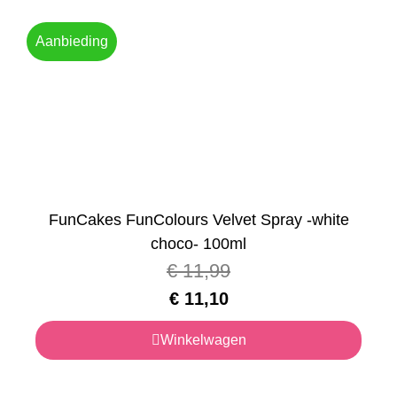
Aanbieding
FunCakes FunColours Velvet Spray -white
choco- 100ml
€
11,99
€
11,10
Winkelwagen