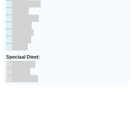
Koningsdag
Pasen
Prinsessen
Unicorn
Valentijn
Voetbal
winter
Speciaal Dieet:
Glutenvrij
Kosher
Lactosevrij