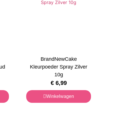
BrandNewCake
ud
Kleurpoeder Spray Zilver
10g
€
6,99
Winkelwagen