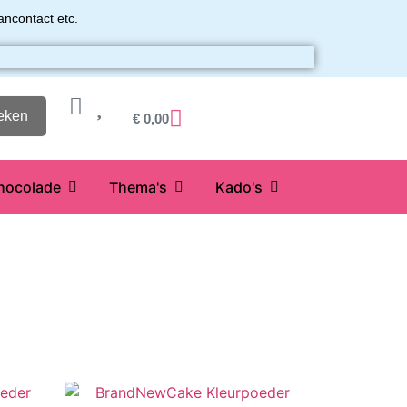
ancontact etc.
eken
€
0,00
hocolade
Thema's
Kado's