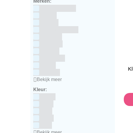
Merken:
Bake Me Happy
Bakels
Bestron
BrandNewCakes
CakeStar
Callebaut
ChefAid
Colour Mill
Culpitt
K
Dekofee
Bekijk meer
Kleur:
Blauw
Bruin
Geel
Goud
Grijs
Bekijk meer