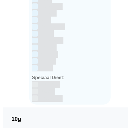
Halloween
Holland
Kerst
Koningsdag
Pasen
Prinsessen
Unicorn
Valentijn
Voetbal
winter
Speciaal Dieet:
Glutenvrij
Kosher
Lactosevrij
10g