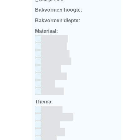
Bakvormen hoogte:
Bakvormen diepte:
Materiaal:
Aluminium
bakpapier
Blauwstaal
ECCS staal
Kunstof
Polystone
RVS
siliconen
Thema:
Animals
Dinosauriers
Frozen
Geboorte
Goud