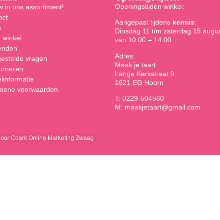
Openingstijden winkel:
 in ons assortiment!
act
Aangepast tijdens
kermis
:
s
Dinsdag 11 t/m zaterdag 15 augu
 winkel
van 10:00 – 14:00
enden
Adres:
gestelde vragen
Maak je taart
urneren
Lange Kerkstraat 9
linformatie
1621 EG Hoorn
mene voorwaarden
T: 0229-504560
M: maakjetaart@gmail.com
door Coark Online Marketing Zwaag