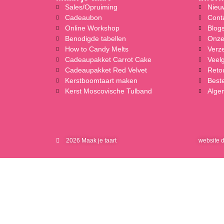
Sales/Opruiming
Nieuw
Cadeaubon
Cont
Online Workshop
Blog
Benodigde tabellen
Onze
How to Candy Melts
Verz
Cadeaupakket Carrot Cake
Veel
Cadeaupakket Red Velvet
Reto
Kerstboomtaart maken
Beste
Kerst Moscovische Tulband
Alge
2026 Maak je taart
website 