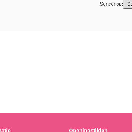
Sorteer op:
matie
Openingstijden