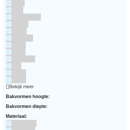
Lime
Mint
Multi kleuren
Oranje
Paars
Rainbow
Rood
Roze
Turquoise
Wit
Zilver
Zwart
Bekijk meer
Bakvormen hoogte:
Bakvormen diepte:
Materiaal:
Aluminium