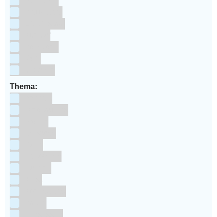
bakpapier
Blauwstaal
ECCS staal
Kunstof
Polystone
RVS
siliconen
Thema:
Animals
Dinosauriers
Frozen
Geboorte
Goud
Halloween
Holland
Kerst
Koningsdag
Pasen
Prinsessen