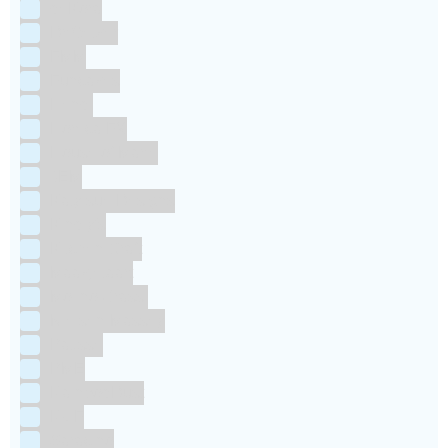
deKora
Dr Oetker
FMM
Funcakes
Hendi
Horeca FX
House of Marie
JEM
Katy sue Designs
Kindly's
Kitchen Craft
Maakjetaart
Molino Grassi
Nielsen-Massey
Patisse
PME
RainbodDust
RUF
Saracino