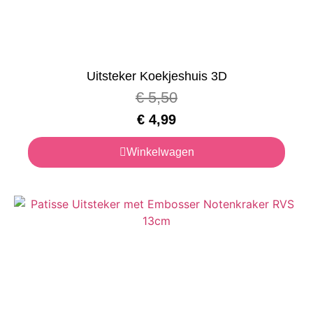
Uitsteker Koekjeshuis 3D
€
5,50
€
4,99
Winkelwagen