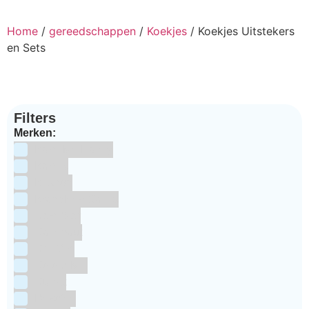
Home
/
gereedschappen
/
Koekjes
/ Koekjes Uitstekers
en Sets
Filters
Merken:
Bake Me Happy
Bakels
Bestron
BrandNewCakes
CakeStar
Callebaut
ChefAid
Colour Mill
Culpitt
Dekofee