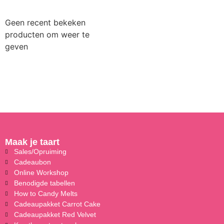
Geen recent bekeken
producten om weer te
geven
Maak je taart
Sales/Opruiming
Cadeaubon
Online Workshop
Benodigde tabellen
How to Candy Melts
Cadeaupakket Carrot Cake
Cadeaupakket Red Velvet