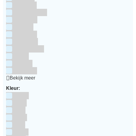
Silikomart
Simply Making
SmartFlex
Staedter
Steensma
SugarFlair
Sweet Stamp
Wilton
Wright's
Zeelandia
Bekijk meer
Kleur:
Blauw
Bruin
Geel
Goud
Grijs
Groen