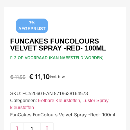
7%
AFGEPRIJST
FUNCAKES FUNCOLOURS
VELVET SPRAY -RED- 100ML
2 OP VOORRAAD (KAN NABESTELD WORDEN)
€
11,10
€
11,99
incl. btw
SKU:
FC52060 EAN 8719638164573
Categorieën:
Eetbare Kleurstoffen
,
Luster Spray
kleurstoffen
FunCakes FunColours Velvet Spray -Red- 100ml