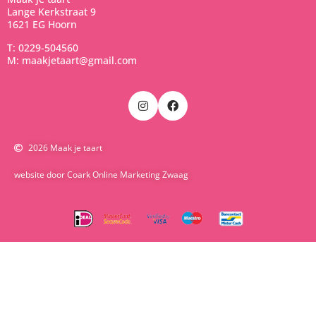
Lange Kerkstraat 9
1621 EG Hoorn
T: 0229-504560
M: maakjetaart@gmail.com
2026 Maak je taart
website door Coark Online Marketing Zwaag