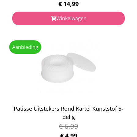
€
14,99
Winkelwagen
Aanbieding
Patisse Uitstekers Rond Kartel Kunststof 5-
delig
€
6,99
€
4,99