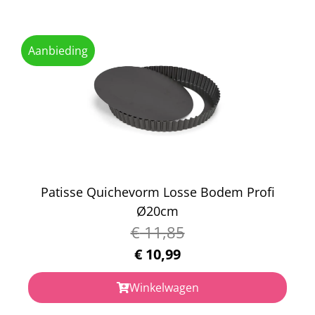
Aanbieding
Patisse Quichevorm Losse Bodem Profi
Ø20cm
€
11,85
€
10,99
Winkelwagen