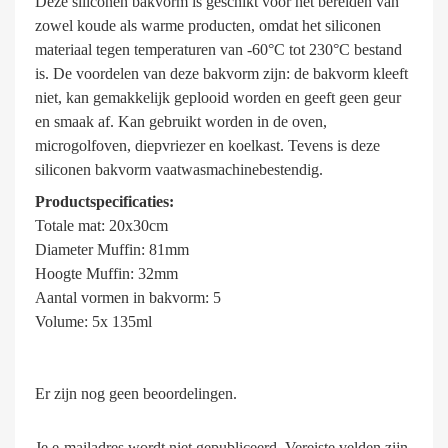
Deze siliconen bakvorm is geschikt voor het bereiden van
zowel koude als warme producten, omdat het siliconen
materiaal tegen temperaturen van -60°C tot 230°C bestand
is. De voordelen van deze bakvorm zijn: de bakvorm kleeft
niet, kan gemakkelijk geplooid worden en geeft geen geur
en smaak af. Kan gebruikt worden in de oven,
microgolfoven, diepvriezer en koelkast. Tevens is deze
siliconen bakvorm vaatwasmachinebestendig.
Productspecificaties:
Totale mat: 20x30cm
Diameter Muffin: 81mm
Hoogte Muffin: 32mm
Aantal vormen in bakvorm: 5
Volume: 5x 135ml
Er zijn nog geen beoordelingen.
Je e-mailadres wordt niet gepubliceerd.
Vereiste velden zijn