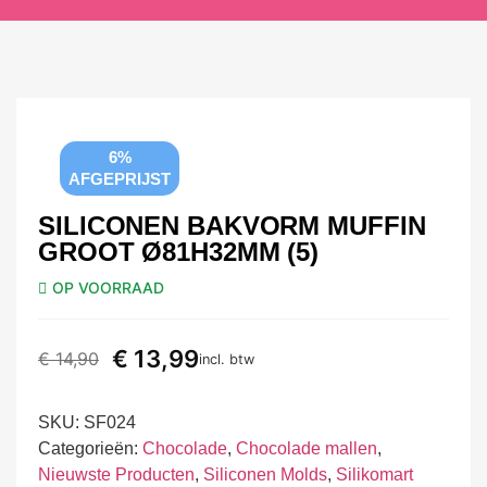
6%
AFGEPRIJST
SILICONEN BAKVORM MUFFIN
GROOT Ø81H32MM (5)
OP VOORRAAD
€
13,99
€
14,90
incl. btw
SKU:
SF024
Categorieën:
Chocolade
,
Chocolade mallen
,
Nieuwste Producten
,
Siliconen Molds
,
Silikomart