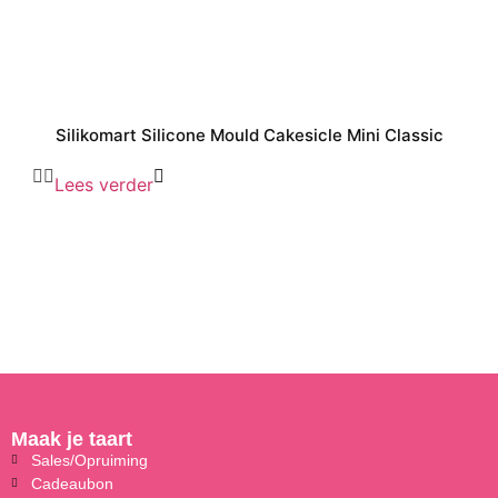
Silikomart Silicone Mould Cakesicle Mini Classic
Lees verder
Maak je taart
Sales/Opruiming
Cadeaubon