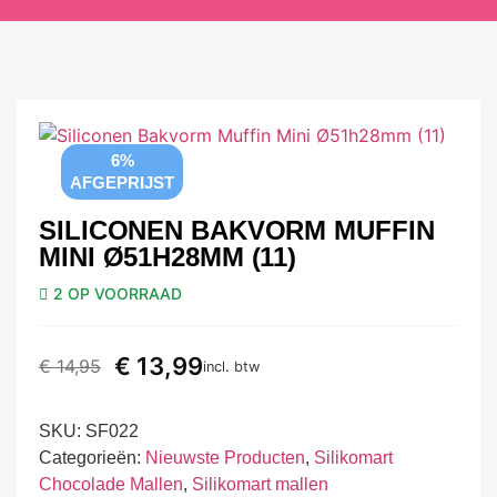
6%
AFGEPRIJST
SILICONEN BAKVORM MUFFIN
MINI Ø51H28MM (11)
2 OP VOORRAAD
€
13,99
€
14,95
incl. btw
SKU:
SF022
Categorieën:
Nieuwste Producten
,
Silikomart
Chocolade Mallen
,
Silikomart mallen