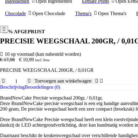
Ingrediënten
Open Ingrediënten
Eetbare Prints
Open Eetba
Chocolade
Open Chocolade
Thema's
Open Thema's
39% AFGEPRIJST
PRECISIE WEEGSCHAAL 200GR, / 0,01
10 op voorraad (kan nabesteld worden)
Oorspronkelijke
Huidige
€
17,98
€
10,99
incl. btw
prijs
prijs
PRECISIE WEEGSCHAAL 200GR, / 0,01GR
was:
is:
€ 17,98.
€ 10,99.
PRECISIE
Toevoegen aan winkelwagen
WEEGSCHAAL
Beschrijving
Beoordelingen (0)
200GR,
/
BrandNewCake Precisie weegschaal 200gr, / 0,01gr,
0,01GR
Deze BrandNewCake precisie weegschaal is een erg handige aanvulling 
aantal
200 gram, De precisie weegschaal heeft een zeer compact (broekzak) fo
Deze BrandNewCake Precisie weegschaal heeft een klein roestvrijstale
dankzij de LED achtergrondverlichting, deze kan handmatig worden in o
Daarnaast beschikt de keukenweegschaal over verschillende handigheden zo