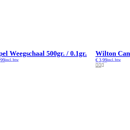
el Weegschaal 500gr. / 0.1gr.
Wilton Can
,99
€
3,99
incl. btw
incl. btw
pronkelijke
ige
,99.
,99.