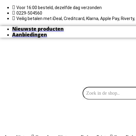
Ga
naar
Voor 16:00 besteld, dezelfde dag verzonden
de
0229-504560
inhoud
Veilig betalen met iDeal, Creditcard, Klarna, Apple Pay, Rivert
Nieuwste producten
Aanbiedingen