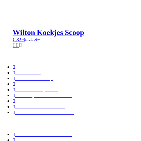
Wilton Koekjes Scoop
€
8,99
incl. btw
Maak je taart
Sales/Opruiming
Cadeaubon
Online Workshop
Benodigde tabellen
How to Candy Melts
Cadeaupakket Carrot Cake
Cadeaupakket Red Velvet
Kerstboomtaart maken
Kerst Moscovische Tulband
Informatie
Nieuw in ons assortiment!
Contact