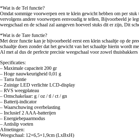
*Wat is de Tel functie?
Omdat sommige voorwerpen een te klein gewicht hebben om per stuk te
vervolgens andere voorwerpen eenvoudig te tellen, Bijvoorbeeld je legt 
weegschaal en de schaal zal aangeven hoeveel stuks dit er zijn, Dit sche
*Wat is de Tare functie?
Met deze functie kan je bijvoorbeeld eerst een klein schaaltje op de p
schaaltje doen zonder dat het gewicht van het schaaltje hierin wordt m
Al met al dus de perfecte precisie weegschaal voor zowel thuisbakkers
Specificaties:
– Maximale capaciteit 200 gr
– Hoge nauwkeurigheid 0,01 g
– Tarra funtie
– Zuinige LED verlichte LCD-display
– RVS weegplateau
– Omschakelaar: g / oz / tl / ct / gn
– Batterij-indicator
– Waarschuwing overbelasting
– Inclusief 2 AAA-batterijen
– Energiebepaarmodus
– Antislip voeten
Afmetingen:
Weegschaal: 12×6,5×1,9cm (LxBxH)