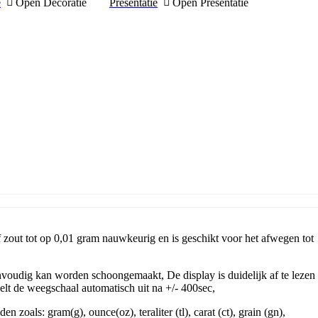
e
Open Decoratie
Presentatie
Open Presentatie
 zout tot op 0,01 gram nauwkeurig en is geschikt voor het afwegen tot
voudig kan worden schoongemaakt, De display is duidelijk af te lezen
lt de weegschaal automatisch uit na +/- 400sec,
oals: gram(g), ounce(oz), teraliter (tl), carat (ct), grain (gn),