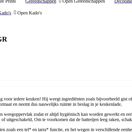
re Prints
Gereedschappen
Open Gereedschappen
Decorati
Kado's
Open Kado's
GR
voor iedere keuken! Hij weegt ingrediënten zoals bijvoorbeeld gist of
rmaat en neemt dus nauwelijks ruimte in beslag in je keukenlade,
n weegoppervlak zodat er altijd hygiënisch kan worden gewerkt en een
f uitgeschakeld, Om te voorkomen dat de batterijen leeg raken, schake
als een tel* en tarra* functie, en het wegen in verschillende eenheden z