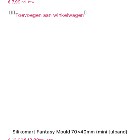
€
7,99
incl. btw
Toevoegen aan winkelwagen
Silikomart Fantasy Mould 70x40mm (mini tulband)
€
16,99
€
13,99
incl. btw