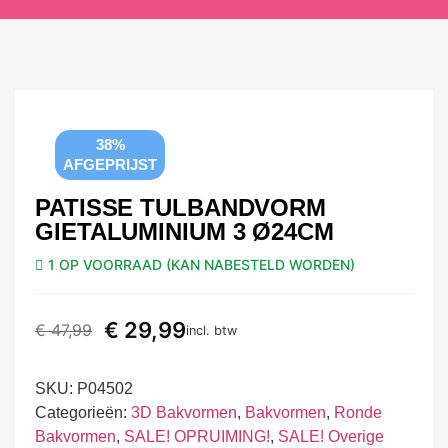
38%
AFGEPRIJST
PATISSE TULBANDVORM
GIETALUMINIUM 3 Ø24CM
1 OP VOORRAAD (KAN NABESTELD WORDEN)
€
29,99
€
47,99
incl. btw
SKU:
P04502
Categorieën:
3D Bakvormen
,
Bakvormen
,
Ronde
Bakvormen
,
SALE! OPRUIMING!
,
SALE! Overige