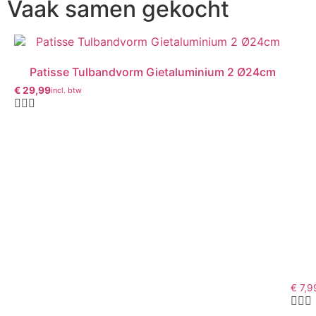
Vaak samen gekocht
Patisse Tulbandvorm Gietaluminium 2 Ø24cm
€
29,99
incl. btw
€
7,9