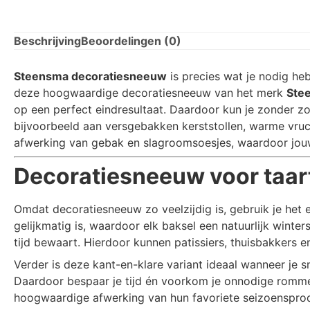
Beschrijving
Beoordelingen (0)
Steensma decoratiesneeuw
is precies wat je nodig he
deze hoogwaardige decoratiesneeuw van het merk
Ste
op een perfect eindresultaat. Daardoor kun je zonder z
bijvoorbeeld aan versgebakken kerststollen, warme vruc
afwerking van gebak en slagroomsoesjes, waardoor jouw
Decoratiesneeuw voor taart
Omdat decoratiesneeuw zo veelzijdig is, gebruik je het e
gelijkmatig is, waardoor elk baksel een natuurlijk winter
tijd bewaart. Hierdoor kunnen patissiers, thuisbakkers e
Verder is deze kant-en-klare variant ideaal wanneer je sn
Daardoor bespaar je tijd én voorkom je onnodige romme
hoogwaardige afwerking van hun favoriete seizoenspro