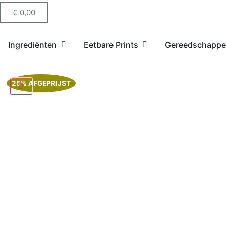
€
0,00
Ingrediënten
Eetbare Prints
Gereedschapp
25% AFGEPRIJST