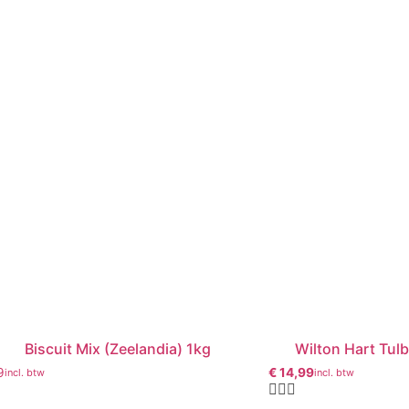
Biscuit Mix (Zeelandia) 1kg
Wilton Hart Tu
9
€
14,99
incl. btw
incl. btw