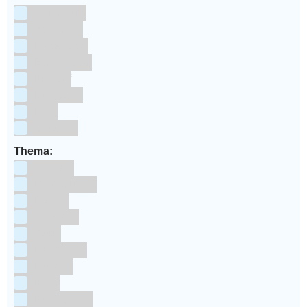
Aluminium
bakpapier
Blauwstaal
ECCS staal
Kunstof
Polystone
RVS
siliconen
Thema:
Animals
Dinosauriers
Frozen
Geboorte
Goud
Halloween
Holland
Kerst
Koningsdag