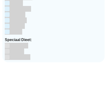
Pasen
Prinsessen
Unicorn
Valentijn
Voetbal
winter
Speciaal Dieet:
Glutenvrij
Kosher
Lactosevrij