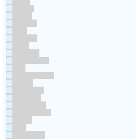
Culpitt
Dekofee
deKora
Dr Oetker
FMM
Funcakes
Hendi
Horeca FX
House of Marie
JEM
Katy sue Designs
Kindly's
Kitchen Craft
Maakjetaart
Molino Grassi
Nielsen-Massey
Patisse
PME
RainbodDust