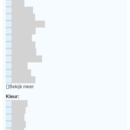
RUF
Saracino
Silikomart
Simply Making
SmartFlex
Staedter
Steensma
SugarFlair
Sweet Stamp
Wilton
Wright's
Zeelandia
Bekijk meer
Kleur:
Blauw
Bruin
Geel
Goud