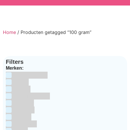
Home
/ Producten getagged “100 gram”
Filters
Merken:
Bake Me Happy
Bakels
Bestron
BrandNewCakes
CakeStar
Callebaut
ChefAid
Colour Mill