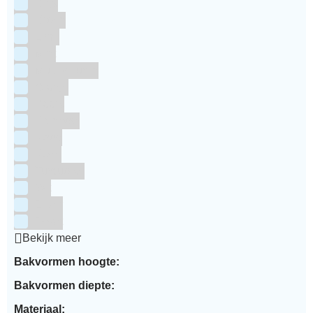
Grijs
Groen
Lime
Mint
Multi kleuren
Oranje
Paars
Rainbow
Rood
Roze
Turquoise
Wit
Zilver
Zwart
Bekijk meer
Bakvormen hoogte:
Bakvormen diepte:
Materiaal: