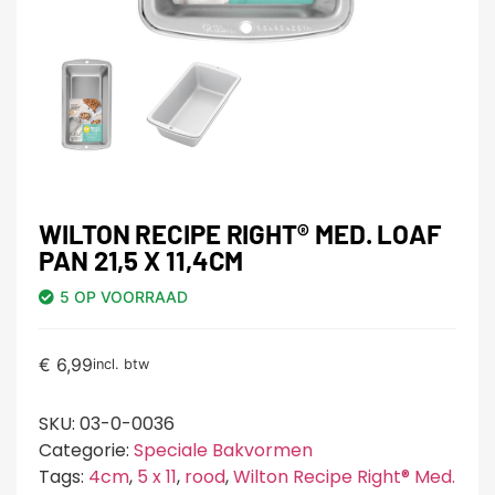
WILTON RECIPE RIGHT® MED. LOAF
PAN 21,5 X 11,4CM
5 OP VOORRAAD
€
6,99
incl. btw
SKU:
03-0-0036
Categorie:
Speciale Bakvormen
Tags:
4cm
,
5 x 11
,
rood
,
Wilton Recipe Right® Med.