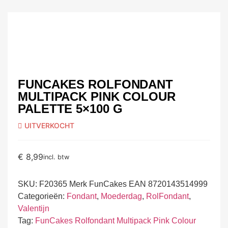
FUNCAKES ROLFONDANT
MULTIPACK PINK COLOUR
PALETTE 5×100 G
UITVERKOCHT
€
8,99
incl. btw
SKU:
F20365 Merk FunCakes EAN 8720143514999
Categorieën:
Fondant
,
Moederdag
,
RolFondant
,
Valentijn
Tag:
FunCakes Rolfondant Multipack Pink Colour