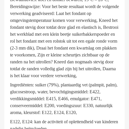
Bereidingswijze: Voor het beste resultaat wordt de volgende
verwerking geadviseerd: Laat het fondant op
omgevingstemperatuur komen voor verwerking, Kneed het
fondant stevig door totdat deze glad en elastisch is, Bestrooi
het werkblad met een klein beetje suikerbakkerspoeder en
rol het fondant met een rolstok uit tot een egale ronde vorm
(2-3 mm dik), Draai het fondant een kwartslag om plakken
te voorkomen, Zijn er kleine scheurtjes zichtbaar op de
randen na het uitrollen? Kneed dan nogmaals stevig door
totdat de randen volledig glad zijn bij het uitrollen, Daarna
is het klaar voor verdere verwerking,
Ingrediënten: suiker (79%), plantaardig vet (palmpit, palm),
glucosestroop, water, bevochtigingsmiddel: E422,
verdikkingsmiddel: E415, E466, emulgator: E471,
conserveermiddel: E200, voedingszuur: E330, natuurlijk
aroma, kleurstof: E122, E124, E120,
E122, E124: kan de activiteit of oplettendheid van kinderen
nadelig beïnvloeden,