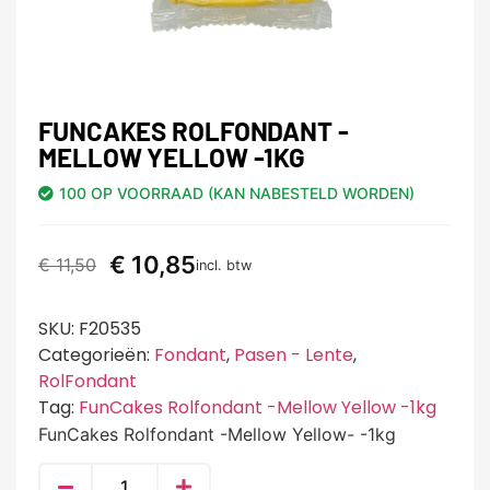
FUNCAKES ROLFONDANT -
MELLOW YELLOW -1KG
100 OP VOORRAAD (KAN NABESTELD WORDEN)
€
10,85
€
11,50
incl. btw
SKU:
F20535
Categorieën:
Fondant
,
Pasen - Lente
,
RolFondant
Tag:
FunCakes Rolfondant -Mellow Yellow -1kg
FunCakes Rolfondant -Mellow Yellow- -1kg