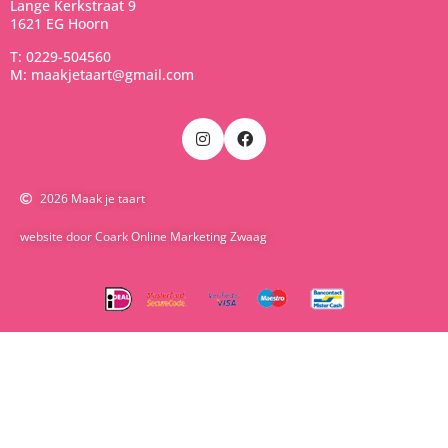
Lange Kerkstraat 9
1621 EG Hoorn
T: 0229-504560
M: maakjetaart@gmail.com
2026 Maak je taart
website door Coark Online Marketing Zwaag