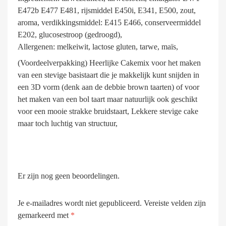
E472b E477 E481, rijsmiddel E450i, E341, E500, zout,
aroma, verdikkingsmiddel: E415 E466, conserveermiddel
E202, glucosestroop (gedroogd),
Allergenen: melkeiwit, lactose gluten, tarwe, maïs,
(Voordeelverpakking) Heerlijke Cakemix voor het maken
van een stevige basistaart die je makkelijk kunt snijden in
een 3D vorm (denk aan de debbie brown taarten) of voor
het maken van een bol taart maar natuurlijk ook geschikt
voor een mooie strakke bruidstaart, Lekkere stevige cake
maar toch luchtig van structuur,
Er zijn nog geen beoordelingen.
Je e-mailadres wordt niet gepubliceerd.
Vereiste velden zijn
gemarkeerd met
*