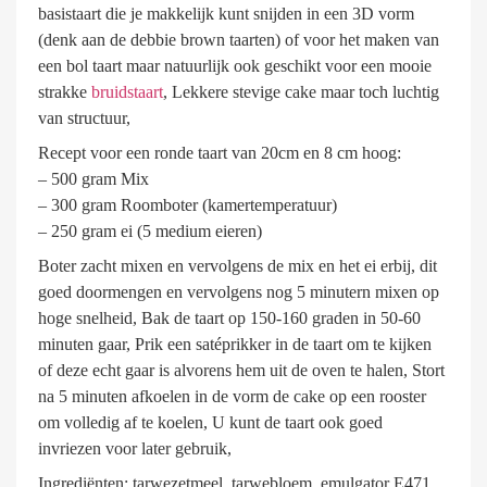
basistaart die je makkelijk kunt snijden in een 3D vorm
(denk aan de debbie brown taarten) of voor het maken van
een bol taart maar natuurlijk ook geschikt voor een mooie
strakke
bruidstaart
, Lekkere stevige cake maar toch luchtig
van structuur,
Recept voor een ronde taart van 20cm en 8 cm hoog:
– 500 gram Mix
– 300 gram Roomboter (kamertemperatuur)
– 250 gram ei (5 medium eieren)
Boter zacht mixen en vervolgens de mix en het ei erbij, dit
goed doormengen en vervolgens nog 5 minutern mixen op
hoge snelheid, Bak de taart op 150-160 graden in 50-60
minuten gaar, Prik een satéprikker in de taart om te kijken
of deze echt gaar is alvorens hem uit de oven te halen, Stort
na 5 minuten afkoelen in de vorm de cake op een rooster
om volledig af te koelen, U kunt de taart ook goed
invriezen voor later gebruik,
Ingrediënten: tarwezetmeel, tarwebloem, emulgator E471