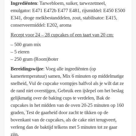
Ingrediënten
: Tarwebloem, suiker, tarwezetmeel,
emulgator: E471 E472b E477 E481, rijsmiddel: E450 E500
E341, droge melkbestanddelen, zout, stabilisator: E415,
conserveermiddel: E202, aroma
Recept voor 24 – 28 cupcakes of een taart van 20 cm:
– 500 gram mix
– 5 eieren
– 250 gram (Room)boter
Bereidingswijze
: Voeg alle ingrediënten (op
kamertemperatuur) samen, Mix 6 minuten op middelmatige
snelheid, Vul de cupcake vormpjes halfvol als je wilt dat ze
de rand niet overstijgen, Gebruik een ijslepel om het beslag
gelijkmatig over de baking cups te verdelen, Bak de
cupcakes in het midden van de oven 20-25 minuten op 160
graden, Test de gaarheid door zacht te tikken op de
bovenkant van de cupcakes, als de cake niet terugveert,
verleng dan de baktijd telkens met 5 minuten tot ze gaar
zijn,