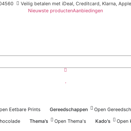
04560
Veilig betalen met iDeal, Creditcard, Klarna, Appl
Nieuwste producten
Aanbiedingen
pen Eetbare Prints
Gereedschappen
Open Gereedsc
hocolade
Thema's
Open Thema's
Kado's
Open 