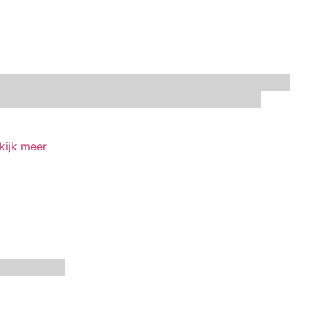
Oetker
FMM
Funcakes
Hendi
Horeca FX
House of Marie
JEM
racino
Silikomart
Simply Making
SmartFlex
Staedter
kijk meer
oetbal
winter