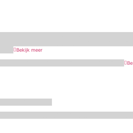
Star
Callebaut
ChefAid
Colour Mill
Culpitt
Dekofee
deKora
Dr 
Molino Grassi
Nielsen-Massey
Patisse
PME
RainbodDust
RUF
Sa
landia
Bekijk meer
Oranje
Paars
Rainbow
Rood
Roze
Turquoise
Wit
Zilver
Zwart
Be
f
Polystone
RVS
siliconen
n
Holland
Kerst
Koningsdag
Pasen
Prinsessen
Unicorn
Valentijn
V