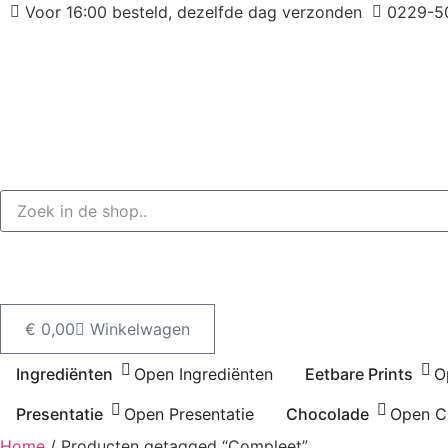
Ga
Voor 16:00 besteld, dezelfde dag verzonden
0229-5
naar
de
inhoud
€
0,00
Winkelwagen
Ingrediënten
Open Ingrediënten
Eetbare Prints
O
Presentatie
Open Presentatie
Chocolade
Open C
Home
/ Producten getagged “Compleet”