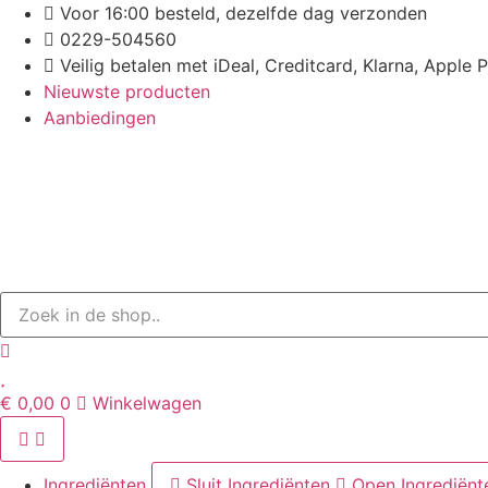
Ga
Voor 16:00 besteld, dezelfde dag verzonden
naar
0229-504560
de
Veilig betalen met iDeal, Creditcard, Klarna, Apple 
inhoud
Nieuwste producten
Aanbiedingen
€
0,00
0
Winkelwagen
Ingrediënten
Sluit Ingrediënten
Open Ingrediënt