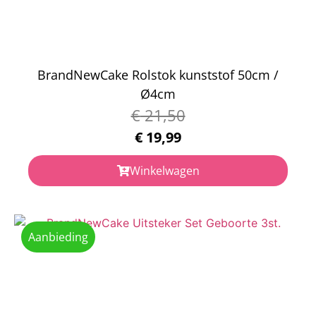
BrandNewCake Rolstok kunststof 50cm /
Ø4cm
€
21,50
€
19,99
Winkelwagen
Aanbieding