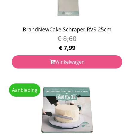
BrandNewCake Schraper RVS 25cm
€
8,60
€
7,99
Winkelwagen
Aanbieding