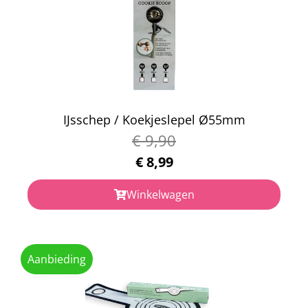
IJsschep / Koekjeslepel Ø55mm
€
9,90
€
8,99
Winkelwagen
Aanbieding