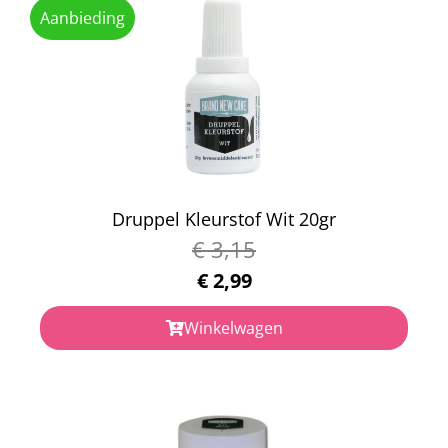
Aanbieding
Druppel Kleurstof Wit 20gr
€
3,15
€
2,99
Winkelwagen