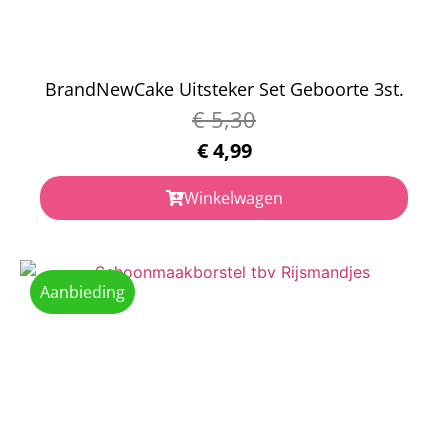
BrandNewCake Uitsteker Set Geboorte 3st.
€
5,30
€
4,99
Winkelwagen
Aanbieding