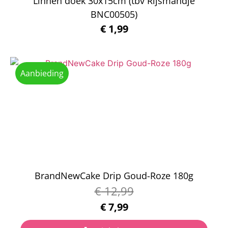
Linnen doek 30x15cm (tbv Rijsmandje
BNC00505)
€
1,99
Aanbieding
BrandNewCake Drip Goud-Roze 180g
€
12,99
€
7,99