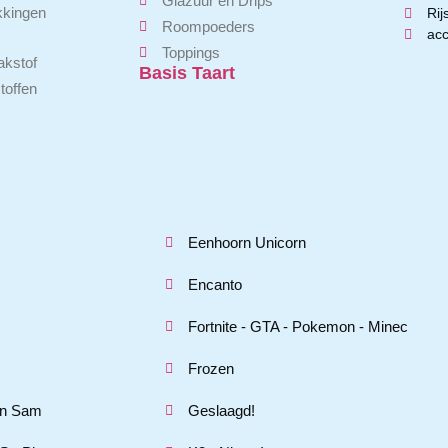
Glazuur en Drips
kkingen
Rij
Roompoeders
acc
Toppings
kstof
Basis Taart
offen
Eenhoorn Unicorn
Encanto
Fortnite - GTA - Pokemon - Minec
Frozen
n Sam
Geslaagd!