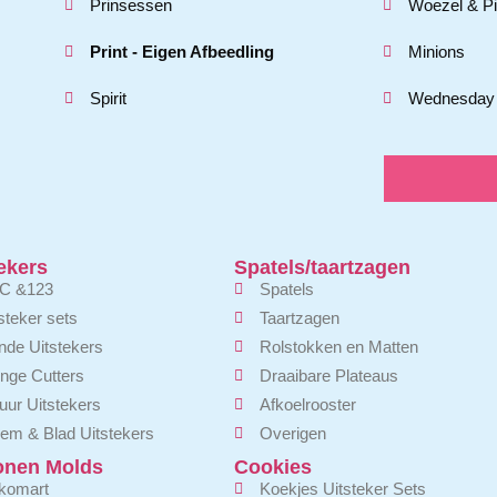
Prinsessen
Woezel & P
Print - Eigen Afbeedling
Minions
Spirit
Wednesday
ekers
Spatels/taartzagen
C &123
Spatels
steker sets
Taartzagen
de Uitstekers
Rolstokken en Matten
nge Cutters
Draaibare Plateaus
uur Uitstekers
Afkoelrooster
em & Blad Uitstekers
Overigen
conen Molds
Cookies
ikomart
Koekjes Uitsteker Sets