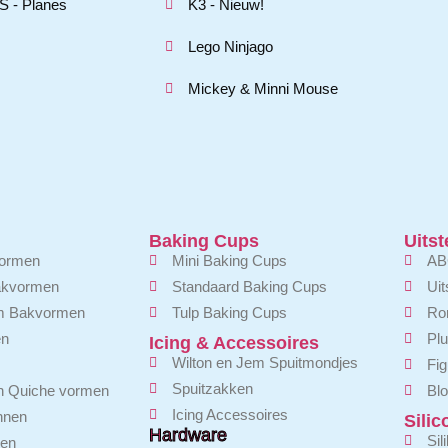
 - Planes
K3 - Nieuw!
Lego Ninjago
Mickey & Minni Mouse
Baking Cups
Uitst
ormen
Mini Baking Cups
AB
akvormen
Standaard Baking Cups
Uit
em Bakvormen
Tulp Baking Cups
Ron
en
Plu
Icing & Accessoires
Wilton en Jem Spuitmondjes
Fig
Spuitzakken
en Quiche vormen
Blo
Icing Accessoires
nnen
Sili
Hardware
Sil
en