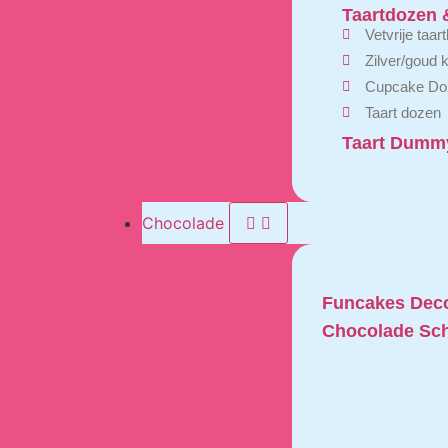
Taartdozen 
Vetvrije taar
Zilver/goud 
Cupcake Do
Taart dozen
Taart Dumm
Chocolade
Funcakes Deco
Chocolade Sch