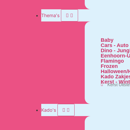
Thema's
Baby
Cars - Auto
Dino - Jung
Eenhoorn-U
Flamingo
Frozen
Halloween/H
Kado Zakje
Kerst - Win
Kerst Uitst
Kado's