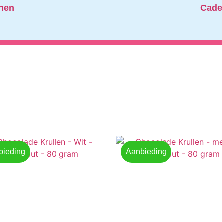
nen
Cade
bieding
Aanbieding