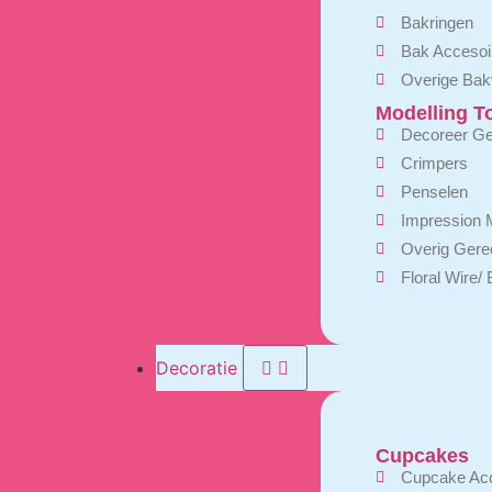
Bakringen
Bak Accesoi
Overige Bak
Modelling T
Decoreer G
Crimpers
Penselen
Impression 
Overig Ger
Floral Wire/
Decoratie
Cupcakes
Cupcake Acc