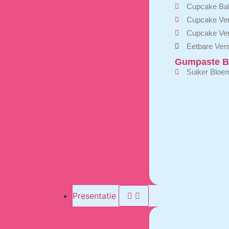
Cupcake Ba
Cupcake Ver
Cupcake Ver
Eetbare Vers
Gumpaste B
Suiker Bloe
Presentatie