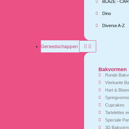
BLAZE - CARS
Dino
Diverse A-Z
Gereedschappen
Bakvormen
Ronde Bakv
Vierkante B
Hart & Blo
Springvorm
Cupcakes
Tartelettes 
Speciale Pa
3D Bakvorm