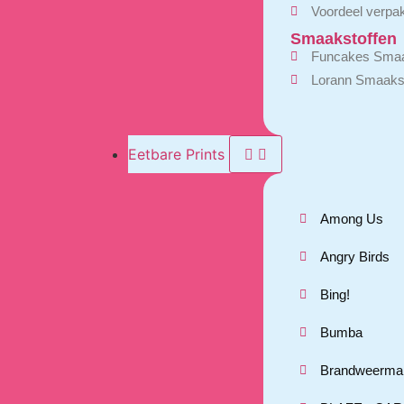
Voordeel verpa
Smaakstoffen
Funcakes Smaa
Lorann Smaakst
Eetbare Prints
Among Us
Angry Birds
Bing!
Bumba
Brandweerma