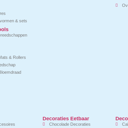
Ove
res
vormen & sets
ools
ereedschappen
Mats & Rollers
eedschap
 Bloemdraad
Decoraties Eetbaar
Decor
esoires
Chocolade Decoraties
Ca