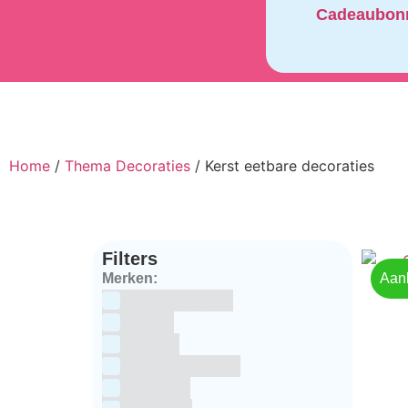
Cadeaubon
Home
/
Thema Decoraties
/ Kerst eetbare decoraties
Filters
Merken:
Aan
Bake Me Happy
Bakels
Bestron
BrandNewCakes
CakeStar