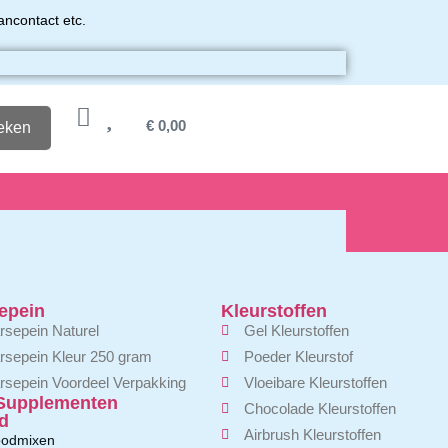
ancontact etc.
€
0,00
eken
epein
Kleurstoffen
sepein Naturel
Gel Kleurstoffen
rsepein Kleur 250 gram
Poeder Kleurstof
sepein Voordeel Verpakking
Vloeibare Kleurstoffen
Supplementen
Chocolade Kleurstoffen
d
Airbrush Kleurstoffen
oodmixen