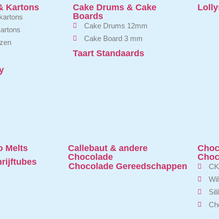
& Kartons
Cake Drums & Cake
Lolly
Boards
tkartons
Cake Drums 12mm
kartons
Cake Board 3 mm
zen
Taart Standaards
y
 Melts
Callebaut & andere
Choc
Chocolade
Choc
rijftubes
Chocolade Gereedschappen
CK
Wi
Sil
Cho