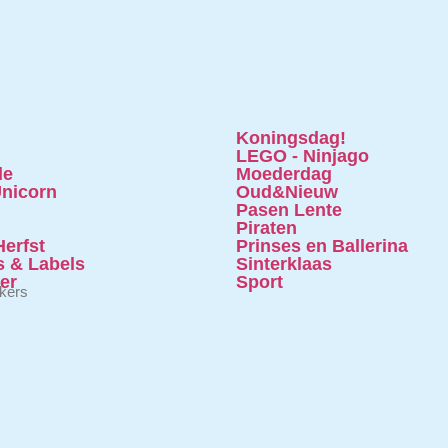
Koningsdag!
LEGO - Ninjago
le
Moederdag
nicorn
Oud&Nieuw
Pasen Lente
Piraten
erfst
Prinses en Ballerina
s & Labels
Sinterklaas
ter
Sport
ekers