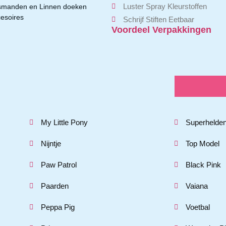
Luster Spray Kleurstoffen
smanden en Linnen doeken
esoires
Schrijf Stiften Eetbaar
Voordeel Verpakkingen
My Little Pony
Superhelde
Nijntje
Top Model
Paw Patrol
Black Pink
Paarden
Vaiana
Peppa Pig
Voetbal