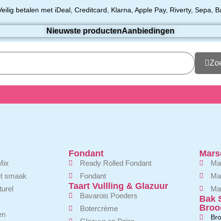
Veilig betalen met iDeal, Creditcard, Klarna, Apple Pay, Riverty, Sepa, B
Nieuwste producten
Aanbiedingen
Zo
Fondant
Mars
Mix
Ready Rolled Fondant
Mar
t smaak
Fondant
Ma
Taart Vullling & Glazuur
urel
Mar
Bavarois Poeders
Bak 
Broo
Botercrème
en
Br