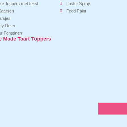
e Toppers met tekst
Luster Spray
 Kaarsen
Food Paint
arsjes
rty Deco
r Fonteinen
 Made Taart Toppers