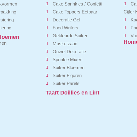
kvormen
Cake Sprinkles / Confetti
Cak
pakking
Cake Toppers Eetbaar
Cijfer
siering
Decoratie Gel
Ka
iering
Food Writers
Pa
Gekleurde Suiker
Vuu
loemen
Home
men
Musketzaad
Ouwel Decoratie
Sprinkle Mixen
Suiker Bloemen
Suiker Figuren
Suiker Parels
Taart Doillies en Lint