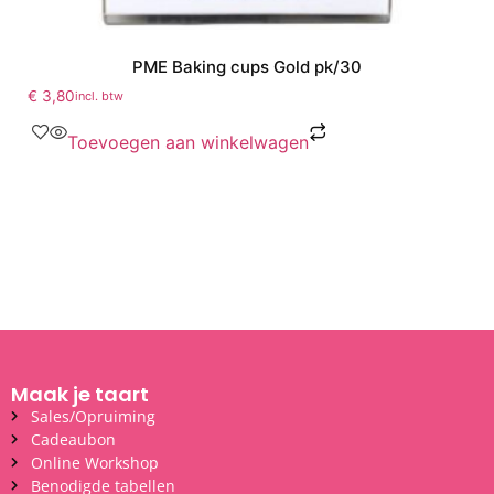
PME Baking cups Gold pk/30
€
3,80
incl. btw
Toevoegen aan winkelwagen
Maak je taart
Sales/Opruiming
Cadeaubon
Online Workshop
Benodigde tabellen