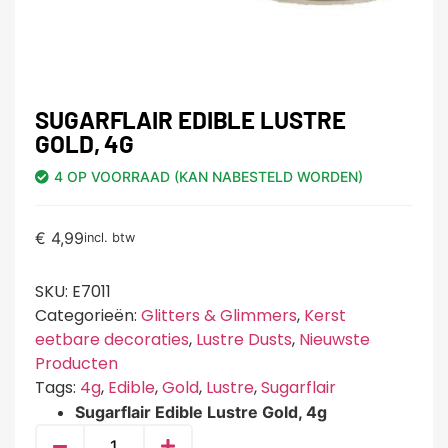
SUGARFLAIR EDIBLE LUSTRE
GOLD, 4G
4 OP VOORRAAD (KAN NABESTELD WORDEN)
€
4,99
incl. btw
SKU:
E7011
Categorieën:
Glitters & Glimmers
,
Kerst
eetbare decoraties
,
Lustre Dusts
,
Nieuwste
Producten
Tags:
4g
,
Edible
,
Gold
,
Lustre
,
Sugarflair
Sugarflair Edible Lustre Gold, 4g