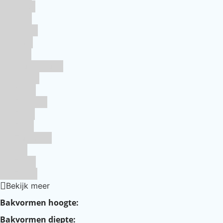
Goud
Grijs
Groen
Lime
Mint
Multi kleuren
Oranje
Paars
Rainbow
Rood
Roze
Turquoise
Wit
Zilver
Zwart
Bekijk meer
Bakvormen hoogte:
Bakvormen diepte: