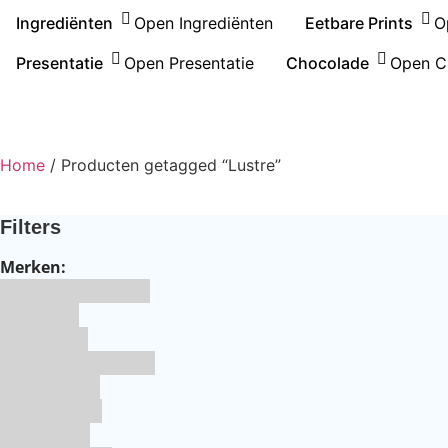
Ingrediënten
Open Ingrediënten
Eetbare Prints
O
Presentatie
Open Presentatie
Chocolade
Open C
Home
/ Producten getagged “Lustre”
Filters
Merken:
Bake Me Happy
Bakels
Bestron
BrandNewCakes
CakeStar
Callebaut
ChefAid