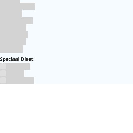
Koningsdag
Pasen
Prinsessen
Unicorn
Valentijn
Voetbal
winter
Speciaal Dieet:
Glutenvrij
Kosher
Lactosevrij