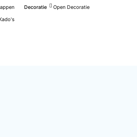
happen
Decoratie
Open Decoratie
Kado's