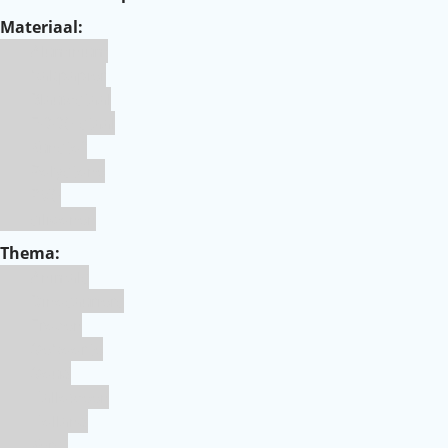
Materiaal:
Aluminium
bakpapier
Blauwstaal
ECCS staal
Kunstof
Polystone
RVS
siliconen
Thema:
Animals
Dinosauriers
Frozen
Geboorte
Goud
Halloween
Holland
Kerst