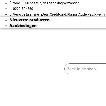
Ga
Voor 16:00 besteld, dezelfde dag verzonden
naar
0229-504560
de
Veilig betalen met iDeal, Creditcard, Klarna, Apple Pay, Rivert
inhoud
Nieuwste producten
Aanbiedingen