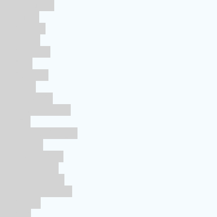
Colour Mill
Culpitt
Dekofee
deKora
Dr Oetker
FMM
Funcakes
Hendi
Horeca FX
House of Marie
JEM
Katy sue Designs
Kindly's
Kitchen Craft
Maakjetaart
Molino Grassi
Nielsen-Massey
Patisse
PME