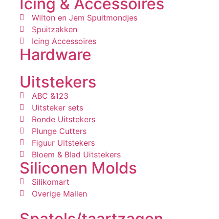
Icing & Accessoires
Wilton en Jem Spuitmondjes
Spuitzakken
Icing Accessoires
Hardware
Uitstekers
ABC &123
Uitsteker sets
Ronde Uitstekers
Plunge Cutters
Figuur Uitstekers
Bloem & Blad Uitstekers
Siliconen Molds
Silikomart
Overige Mallen
Spatels/taartzagen