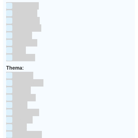
Aluminium
bakpapier
Blauwstaal
ECCS staal
Kunstof
Polystone
RVS
siliconen
Thema:
Animals
Dinosauriers
Frozen
Geboorte
Goud
Halloween
Holland
Kerst
Koningsdag