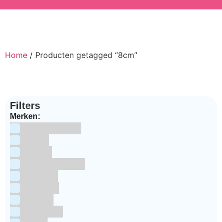
Home
/ Producten getagged “8cm”
Filters
Merken:
Bake Me Happy
Bakels
Bestron
BrandNewCakes
CakeStar
Callebaut
ChefAid
Colour Mill