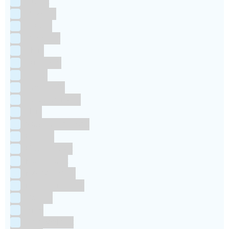
Culpitt
Dekofee
deKora
Dr Oetker
FMM
Funcakes
Hendi
Horeca FX
House of Marie
JEM
Katy sue Designs
Kindly's
Kitchen Craft
Maakjetaart
Molino Grassi
Nielsen-Massey
Patisse
PME
RainbodDust