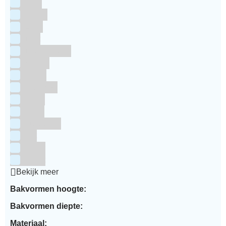
Grijs
Groen
Lime
Mint
Multi kleuren
Oranje
Paars
Rainbow
Rood
Roze
Turquoise
Wit
Zilver
Zwart
Bekijk meer
Bakvormen hoogte:
Bakvormen diepte:
Materiaal: