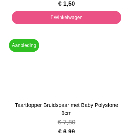
€
1,50
Winkelwagen
Aanbieding
Taarttopper Bruidspaar met Baby Polystone
8cm
€
7,80
€
6,99