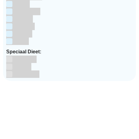
Pasen
Prinsessen
Unicorn
Valentijn
Voetbal
winter
Speciaal Dieet:
Glutenvrij
Kosher
Lactosevrij