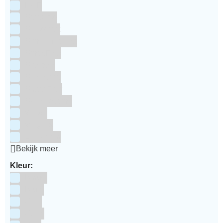
RUF
Saracino
Silikomart
Simply Making
SmartFlex
Staedter
Steensma
SugarFlair
Sweet Stamp
Wilton
Wright's
Zeelandia
Bekijk meer
Kleur:
Blauw
Bruin
Geel
Goud