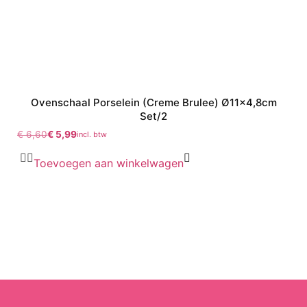
Ovenschaal Porselein (Creme Brulee) Ø11×4,8cm
Set/2
€
6,60
€
5,99
incl. btw
Toevoegen aan winkelwagen