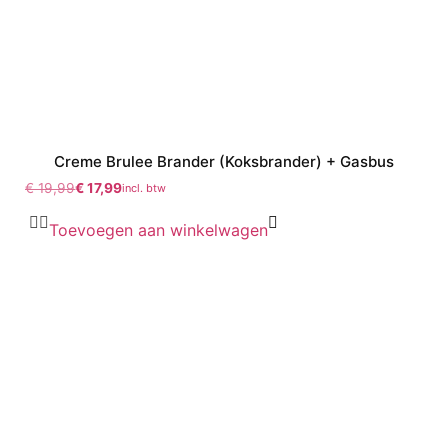
Creme Brulee Brander (Koksbrander) + Gasbus
€
19,99
€
17,99
incl. btw
Toevoegen aan winkelwagen