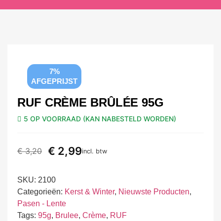
7%
AFGEPRIJST
RUF CRÈME BRÛLÉE 95G
5 OP VOORRAAD (KAN NABESTELD WORDEN)
€
2,99
€
3,20
incl. btw
SKU:
2100
Categorieën:
Kerst & Winter
,
Nieuwste Producten
,
Pasen - Lente
Tags:
95g
,
Brulee
,
Crème
,
RUF